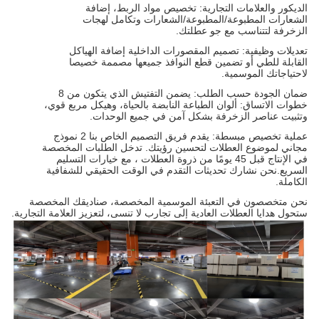
الديكور والعلامات التجارية: تخصيص مواد الربط، إضافة
الشعارات المطبوعة/المطبوعة/الشعارات وتكامل لهجات
الزخرفة لتتناسب مع جو عطلتك.
تعديلات وظيفية: تصميم المقصورات الداخلية إضافة الهياكل
القابلة للطي أو تضمين قطع النوافذ جميعها مصممة خصيصا
لاحتياجاتك الموسمية.
ضمان الجودة حسب الطلب: يضمن التفتيش الذي يتكون من 8
خطوات الاتساق: ألوان الطباعة النابضة بالحياة، وهيكل مربع قوي،
وتثبيت عناصر الزخرفة بشكل آمن في جميع الوحدات.
عملية تخصيص مبسطة: يقدم فريق التصميم الخاص بنا 2 نموذج
مجاني لموضوع العطلات لتحسين رؤيتك. تدخل الطلبات المخصصة
في الإنتاج قبل 45 يومًا من ذروة العطلات ، مع خيارات التسليم
السريع.نحن نشارك تحديثات التقدم في الوقت الحقيقي للشفافية
الكاملة.
نحن متخصصون في التعبئة الموسمية المخصصة، صناديقك المخصصة
ستحول هدايا العطلات العادية إلى تجارب لا تنسى، لتعزيز العلامة التجارية.