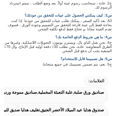
ج2: عادة ، سنحاسب رسوم عينة أولاً. بعد وضع الطلب ، سيتم استرداد
الرسوم لك.
س3: كيف يمكنني الحصول على عينات للتحقق من جودتك؟
A3: بعد تأكيد السعر ، يمكنك طلب عينات للتحقق من جودتنا. إذا كنت
بحاجة فقط إلى عينة فارغة للتحقق من التصميم وجودة الورق ، فسوف
نقدم العينة مجانا ،و تحتاج فقط لدفع تكلفة الشحن.
س4: ما هي شروط الدفع الخاصة بك؟
ج4: نحن نقبل الباي بال، ويسترن يونيون، التحويلات اللاسلكية، وغيرها من
الطرق المتفاوضة. عادة، نحن نطلب 30٪ دفعة أولية قبل الإنتاج، وال 70٪
المتبقية يجب أن تدفع قبل الشحن.
س5: هل تصميمنا قابل للاستخدام؟
ج5: نعم، يتم تضمين تصميمك في جميع منتجاتنا.
العلامات:
صناديق ورق صلبة,علبة التعبئة المخملية,صناديق مموجة وردية
صندوق هدايا عيد الميلاد الأخضر العتيق,تغليف هدايا صديق للبي