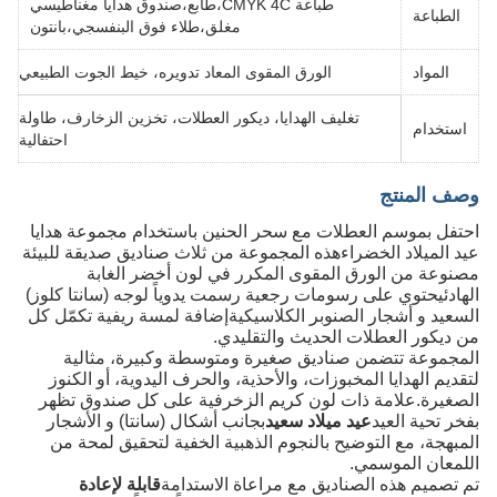
طباعة CMYK 4C،طابع،صندوق هدايا مغناطيسي
الطباعة
مغلق،طلاء فوق البنفسجي،بانتون
المواد
الورق المقوى المعاد تدويره، خيط الجوت الطبيعي
تغليف الهدايا، ديكور العطلات، تخزين الزخارف، طاولة
استخدام
احتفالية
وصف المنتج
احتفل بموسم العطلات مع سحر الحنين باستخدام مجموعة هدايا
عيد الميلاد الخضراءهذه المجموعة من ثلاث صناديق صديقة للبيئة
مصنوعة من الورق المقوى المكرر في لون أخضر الغابة
الهادئيحتوي على رسومات رجعية رسمت يدوياً لوجه (سانتا كلوز)
السعيد و أشجار الصنوبر الكلاسيكيةإضافة لمسة ريفية تكمّل كل
من ديكور العطلات الحديث والتقليدي.
المجموعة تتضمن صناديق صغيرة ومتوسطة وكبيرة، مثالية
لتقديم الهدايا المخبوزات، والأحذية، والحرف اليدوية، أو الكنوز
الصغيرة.علامة ذات لون كريم الزخرفية على كل صندوق تظهر
بفخر تحية العيد
عيد ميلاد سعيد
بجانب أشكال (سانتا) و الأشجار
المبهجة، مع التوضيح بالنجوم الذهبية الخفية لتحقيق لمحة من
اللمعان الموسمي.
تم تصميم هذه الصناديق مع مراعاة الاستدامة
قابلة لإعادة