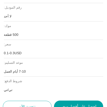
رقم الموديل:
لا أحد
موك:
500 قطعة
سعر:
0.1-0.3USD
موعد التسليم:
7-10 أيام العمل
شروط الدفع:
تي/تي
احصل على أفضل سعر
نتحدث الآن