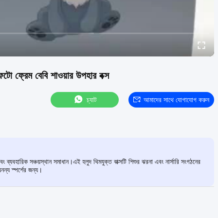
, ফটো ফ্রেম বেবি শাওয়ার উপহার বক্স
চ্যাট
আমাদের সাথে যোগাযোগ করুন
বং ব্যবহারিক সঞ্চয়স্থান সমাধান।এই হলুদ থিমযুক্ত বাক্সটি শিশুর ঝরনা এবং নার্সারি সংগঠনের
্য স্পর্শের জন্য।