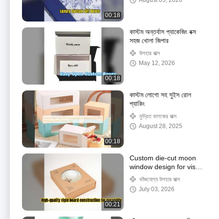
August 05, 2026
00:18
কাস্টম অন্তর্বাস প্যাকেজিং বক্স
সহজ খোলা জিপার
উপহার বাক্স
May 12, 2026
00:18
কাস্টম লোগো সহ সুইস রোল
প্যাকিং
মুদ্রিত কাগজের বাক্স
August 28, 2025
00:18
Custom die-cut moon
window design for visual
appeal
ভাঁজযোগ্য উপহার বাক্স
July 03, 2026
00:21