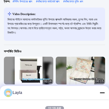
ট্যাগ্স:
#
শিপিং উপহারের বাক্স
#
ভাঁজযোগ্য কার্ডবোর্ড বাক্স
#
ভাঁজযোগ্য মুভিং বক্স
Video Description:
বিমানের স্টাইলে আমাদের কাস্টমাইজড ঘূর্ণিত উপহার বাক্সগুলি আবিষ্কার করুন, চুলের পিন, গয়না এবং
উপহার প্যাকেজিংয়ের জন্য উপযুক্ত। একটি বিলাসবহুল স্পর্শের জন্য হট স্ট্যাম্পিং এবং ইউভি প্রিন্টিং
সহ উপলব্ধ।আপনার লোগো দিয়ে ব্যক্তিগতকৃত করুন, পাঠ্য, অথবা আপনার ব্র্যান্ডকে উন্নত করার জন্য
ডিজাইন।
সম্পর্কিত ভিডিও
00:18
00:15
কাস্টম অন্তর্বাস প্যাকেজিং বক্স সহজ খোলা জিপার
বিলাসবহুল ব্র্যান্ডিংয়ের জন্য প্রিমিয়াম কাস্টম কঠোর
Layla
উপহার বক্স
উপহার বাক্স
ভাঁজযোগ্য উপহার বাক্স
May 12, 2026
August 05, 2026
11:19 AM