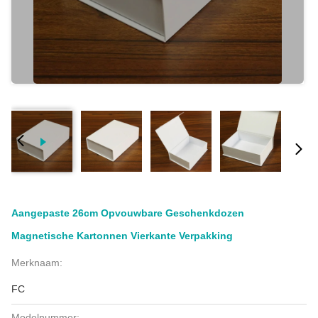
Aangepaste 26cm Opvouwbare Geschenkdozen
Magnetische Kartonnen Vierkante Verpakking
Merknaam:
FC
Modelnummer: