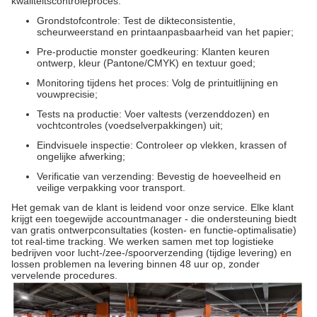
kwaliteitscontroleproces:
Grondstofcontrole: Test de dikteconsistentie,
scheurweerstand en printaanpasbaarheid van het papier;
Pre-productie monster goedkeuring: Klanten keuren
ontwerp, kleur (Pantone/CMYK) en textuur goed;
Monitoring tijdens het proces: Volg de printuitlijning en
vouwprecisie;
Tests na productie: Voer valtests (verzenddozen) en
vochtcontroles (voedselverpakkingen) uit;
Eindvisuele inspectie: Controleer op vlekken, krassen of
ongelijke afwerking;
Verificatie van verzending: Bevestig de hoeveelheid en
veilige verpakking voor transport.
Het gemak van de klant is leidend voor onze service. Elke klant
krijgt een toegewijde accountmanager - die ondersteuning biedt
van gratis ontwerpconsultaties (kosten- en functie-optimalisatie)
tot real-time tracking. We werken samen met top logistieke
bedrijven voor lucht-/zee-/spoorverzending (tijdige levering) en
lossen problemen na levering binnen 48 uur op, zonder
vervelende procedures.