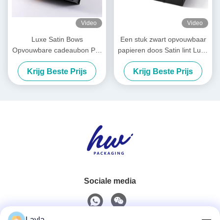
Video
Video
Luxe Satin Bows
Een stuk zwart opvouwbaar
Opvouwbare cadeaubon Pre
papieren doos Satin lint Luxe
Tied Opvouwbare
wit opvouwbaar doos
Krijg Beste Prijs
Krijg Beste Prijs
verpakkingsdoos
Sociale media
Layla