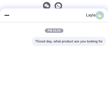
Layla
اتصال سريع
10:29 PM
الهاتف
0086-18688885859
Good day, what product are you looking for?
البريد الإلكتروني
packaging_o@163.com
العنوان
غرفة 1006، المبنى 2، هايين شينغيو، 383 شارع بانيو الشمالي،
مدينة قوانغتشو، مقاطعة قوانغدونغ
سياسة الخصوصية
|
خريطة الموقع