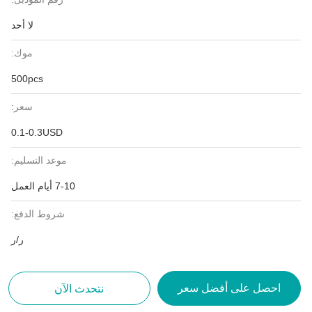
لا أحد
موك:
500pcs
سعر:
0.1-0.3USD
موعد التسليم:
7-10 أيام العمل
شروط الدفع:
ر/ر
احصل على أفضل سعر
نتحدث الآن