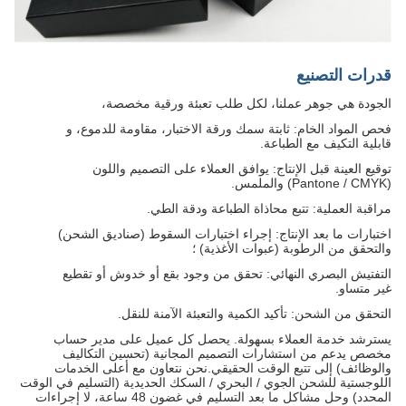
قدرات التصنيع
الجودة هي جوهر عملنا، لكل طلب تعبئة ورقية مخصصة،
فحص المواد الخام: ثابتة سمك ورقة الاختبار، مقاومة للدموع، و
قابلية التكيف مع الطباعة.
توقيع العينة قبل الإنتاج: يوافق العملاء على التصميم واللون
(Pantone / CMYK) والملمس.
مراقبة العملية: تتبع محاذاة الطباعة ودقة الطي.
اختبارات ما بعد الإنتاج: إجراء اختبارات السقوط (صناديق الشحن)
والتحقق من الرطوبة (عبوات الأغذية) ؛
التفتيش البصري النهائي: تحقق من وجود بقع أو خدوش أو تقطيع
غير متساو.
التحقق من الشحن: تأكيد الكمية والتعبئة الآمنة للنقل.
يسترشد خدمة العملاء بسهولة. يحصل كل عميل على مدير حساب
مخصص يدعم من استشارات التصميم المجانية (تحسين التكاليف
والوظائف) إلى تتبع الوقت الحقيقي.نحن نتعاون مع أعلى الخدمات
اللوجستية للشحن الجوي / البحري / السكك الحديدية (التسليم في الوقت
المحدد) وحل مشاكل ما بعد التسليم في غضون 48 ساعة، لا إجراءات