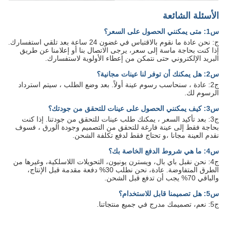
الأسئلة الشائعة
س1: متى يمكنني الحصول على السعر؟
ج: نحن عادة ما نقوم بالاقتباس في غضون 24 ساعة بعد تلقي استفسارك.
إذا كنت بحاجة ماسة إلى سعر، يرجى الاتصال بنا أو إعلامنا عن طريق
البريد الإلكتروني حتى نتمكن من إعطاء الأولوية لاستفسارك.
س2: هل يمكنك أن توفر لنا عينات مجانية؟
ج2: عادة ، سنحاسب رسوم عينة أولاً. بعد وضع الطلب ، سيتم استرداد
الرسوم لك.
س3: كيف يمكنني الحصول على عينات للتحقق من جودتك؟
ج3: بعد تأكيد السعر ، يمكنك طلب عينات للتحقق من جودتنا. إذا كنت
بحاجة فقط إلى عينة فارغة للتحقق من التصميم وجودة الورق ، فسوف
نقدم العينة مجانا ،و تحتاج فقط لدفع تكلفة الشحن.
س4: ما هي شروط الدفع الخاصة بك؟
ج4: نحن نقبل باي بال، ويسترن يونيون، التحويلات اللاسلكية، وغيرها من
الطرق المتفاوضة. عادة، نحن نطلب 30% دفعة مقدمة قبل الإنتاج،
والباقي 70% يجب أن تدفع قبل الشحن.
س5: هل تصميمنا قابل للاستخدام؟
ج5: نعم، تصميمك مدرج في جميع منتجاتنا.