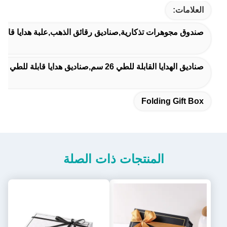
العلامات:
صندوق مجوهرات تذكارية,صناديق رقائق الذهب,علبة هدايا قابلة
صناديق الهدايا القابلة للطي 26 سم,صناديق هدايا قابلة للطي حسب الطلب مغناطيسية,صندوق التعبئة الكرتوني المربع
Folding Gift Box
المنتجات ذات الصلة