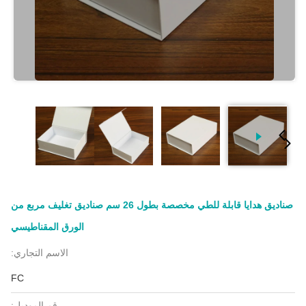
صناديق هدايا قابلة للطي مخصصة بطول 26 سم صناديق تغليف مربع من
الورق المقناطيسي
الاسم التجاري:
FC
رقم الموديل: