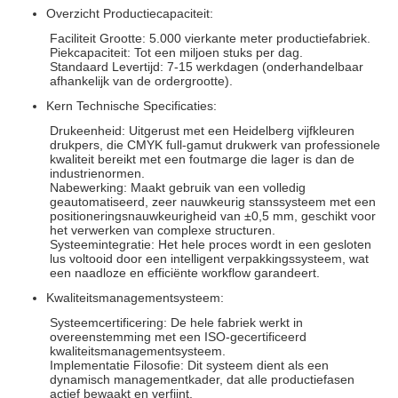
Overzicht Productiecapaciteit:
Faciliteit Grootte: 5.000 vierkante meter productiefabriek.
Piekcapaciteit: Tot een miljoen stuks per dag.
Standaard Levertijd: 7-15 werkdagen (onderhandelbaar
afhankelijk van de ordergrootte).
Kern Technische Specificaties:
Drukeenheid: Uitgerust met een Heidelberg vijfkleuren
drukpers, die CMYK full-gamut drukwerk van professionele
kwaliteit bereikt met een foutmarge die lager is dan de
industrienormen.
Nabewerking: Maakt gebruik van een volledig
geautomatiseerd, zeer nauwkeurig stanssysteem met een
positioneringsnauwkeurigheid van ±0,5 mm, geschikt voor
het verwerken van complexe structuren.
Systeemintegratie: Het hele proces wordt in een gesloten
lus voltooid door een intelligent verpakkingssysteem, wat
een naadloze en efficiënte workflow garandeert.
Kwaliteitsmanagementsysteem:
Systeemcertificering: De hele fabriek werkt in
overeenstemming met een ISO-gecertificeerd
kwaliteitsmanagementsysteem.
Implementatie Filosofie: Dit systeem dient als een
dynamisch managementkader, dat alle productiefasen
actief bewaakt en verfijnt.