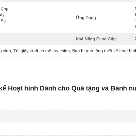
ặng 
ày 
Ứng Dụng:
Sự 
Khả Năng Cung Cấp:
g sinh
, 
Túi giấy kraft có thể tùy chỉnh
, 
Bao bì quà tặng thiết kế hoạt hìn
 kế Hoạt hình Dành cho Quà tặng và Bánh nư