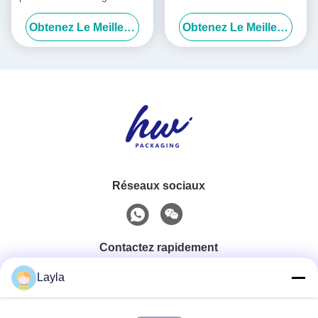
en papier kraft Impression
emballage rigide naturel
Obtenez Le Meilleur Prix
Obtenez Le Meilleur Prix
de motifs Boîte en carton
ondulé
Réseaux sociaux
Contactez rapidement
Layla
Téléphone
0086-18688885859