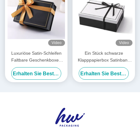
Video
Video
Luxuriöse Satin-Schleifen
Ein Stück schwarze
Faltbare Geschenkboxen
Klapppapierbox Satinband
Vorgebundene,
Luxus weiße Klappboxen
Erhalten Sie Besten Preis
Erhalten Sie Besten Preis
zusammenklappbare
Verpackungsbox