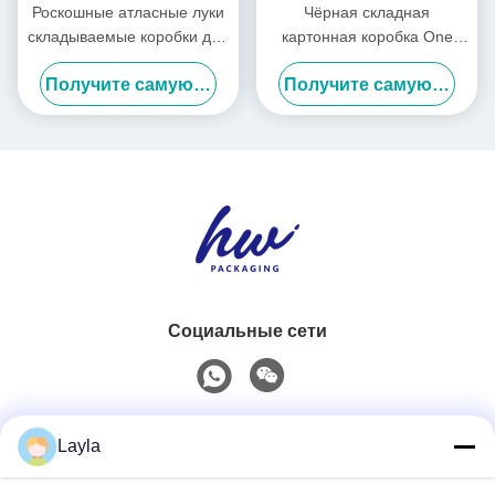
Роскошные атласные луки
Чёрная складная
складываемые коробки для
картонная коробка One
подарков предварительно
Piece с атласными
Получите самую лучшую цену
Получите самую лучшую цену
сшитые упаковочные
лентами, роскошные белые
коробки
складные коробки
Социальные сети
Быстрый контакт
Layla