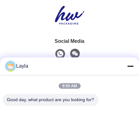
Social Media
Layla
Schnelle Kontaktaufnahme
9:55 AM
Telefon
0086-18688885859
Good day, what product are you looking for?
E-Mail
packaging_o@163.com