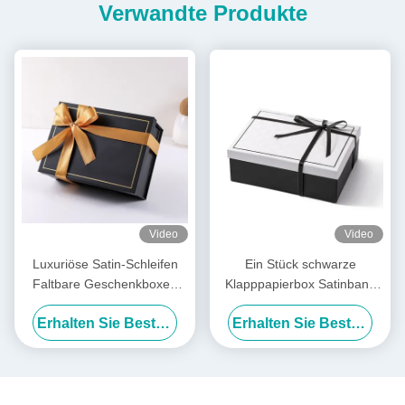
Verwandte Produkte
Video
Video
Luxuriöse Satin-Schleifen
Ein Stück schwarze
Faltbare Geschenkboxen
Klapppapierbox Satinband
Vorgebundene,
Luxus weiße Klappboxen
Erhalten Sie Besten Preis
Erhalten Sie Besten Preis
zusammenklappbare
Verpackungsbox