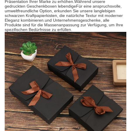
Präsentation Ihrer Marke zu erhöhen.Während unsere
gedruckten Geschenkboxen lebendigeFür eine anspruchsvolle,
umweltfreundliche Option, erkunden Sie unsere langlebigen
schwarzen Kraftpapierkisten, die natürliche Textur mit moderner
Eleganz kombinieren.und Unternehmensgeschenke, alle
Produkte sind für die Massenanpassung zur Verfügung, um Ihre
spezifischen Bedürfnisse zu erfüllen.