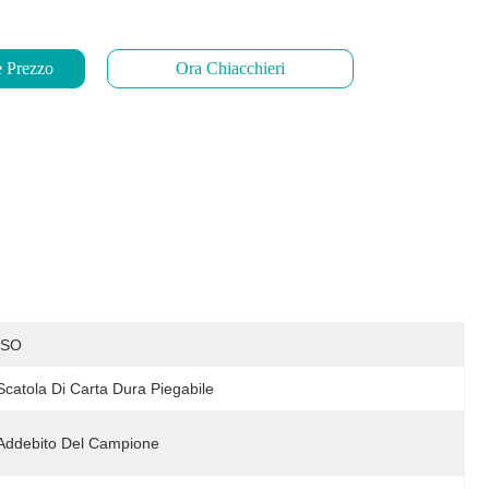
e Prezzo
Ora Chiacchieri
ISO
Scatola Di Carta Dura Piegabile
Addebito Del Campione