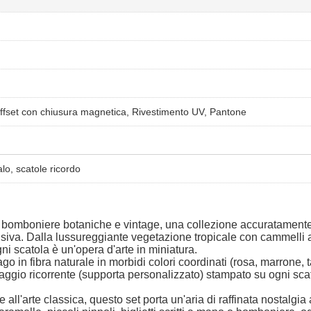
fset con chiusura magnetica, Rivestimento UV, Pantone
lo, scatole ricordo
tole bomboniere botaniche e vintage, una collezione accuratament
isiva. Dalla lussureggiante vegetazione tropicale con cammelli ai 
ogni scatola è un'opera d'arte in miniatura.
go in fibra naturale in morbidi colori coordinati (rosa, marrone, 
ssaggio ricorrente (supporta personalizzato) stampato su ogni sc
 e all'arte classica, questo set porta un'aria di raffinata nostalg