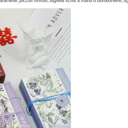
aramelle, piccoli ninnoli, biglietti scritti a mano o bomboniere