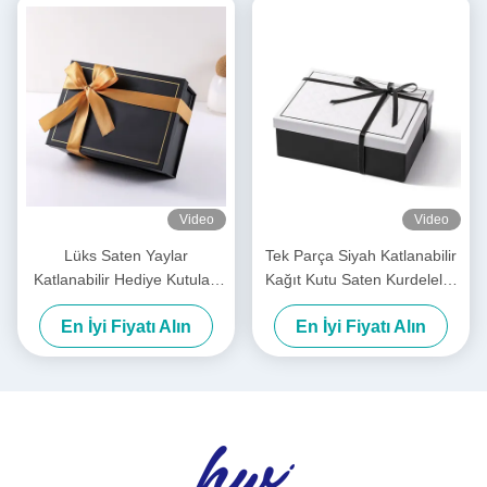
Video
Video
Lüks Saten Yaylar
Tek Parça Siyah Katlanabilir
Katlanabilir Hediye Kutuları
Kağıt Kutu Saten Kurdeleler
Ön Bağlı Katlanabilir Paket
Lüks Beyaz Katlanabilir
En İyi Fiyatı Alın
En İyi Fiyatı Alın
Kutusu
Kutular