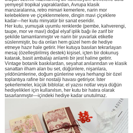
yemyeşil tropikal yapraklardan, Avrupa klasik
manzaralarına, retro mimari kemerlere, narin mor
kelebeklere ve çiçeklenmelere, dingin mavi çiçeklere
kadar—her kutu minyatür bir sanat eseridir.
Her kutu, yumuşak uyumlu renklerde (pembe, kahverengi,
taupe, mor ve mavi) doğal elyaf iplik bağı ile zarif bir
şekilde tamamlanmıştır ve narin bir yuvarlak etiketle
süslenmiştir, bu da onları hem güzel hem de hediye
etmeye hazır hale getirir. Her kutuya basılan tekrarlayan
mesaj (özelleştirilmiş destek) kişisel, içten bir dokunuş
katarak, basit ambalajı anlamlı bir jest haline getirir.
Vintage botanik baskılardan, seyahat anılarından ve klasik
sanattan ilham alan bu set, düğünlere, nişanlara,
yıldönümlerine, doğum günlerine veya herhangi bir özel
toplantıya rafine bir nostalji havası getiriyor. İster
şekerlemeler, küçük biblolar, el yazısı notlar veya düğün
hediyelikleri için kullanılsın, her kutu bir hatıra olarak
tasarlanmıştır—içindeki hediye kadar unutulmaz.