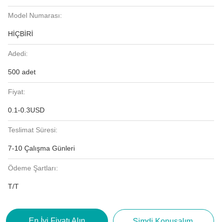
Model Numarası:
HİÇBİRİ
Adedi:
500 adet
Fiyat:
0.1-0.3USD
Teslimat Süresi:
7-10 Çalışma Günleri
Ödeme Şartları:
T/T
En İyi Fiyatı Alın
Şimdi Konuşalım.