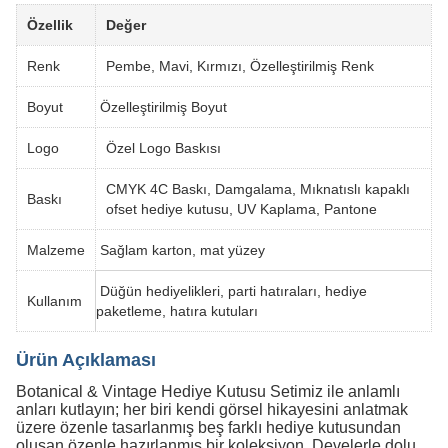
Özellik
Değer
Renk
Pembe, Mavi, Kırmızı, Özelleştirilmiş Renk
Boyut
Özelleştirilmiş Boyut
Logo
Özel Logo Baskısı
CMYK 4C Baskı, Damgalama, Mıknatıslı kapaklı
Baskı
ofset hediye kutusu, UV Kaplama, Pantone
Malzeme
Sağlam karton, mat yüzey
Düğün hediyelikleri, parti hatıraları, hediye
Kullanım
paketleme, hatıra kutuları
Ürün Açıklaması
Botanical & Vintage Hediye Kutusu Setimiz ile anlamlı
anları kutlayın; her biri kendi görsel hikayesini anlatmak
üzere özenle tasarlanmış beş farklı hediye kutusundan
oluşan özenle hazırlanmış bir koleksiyon. Develerle dolu