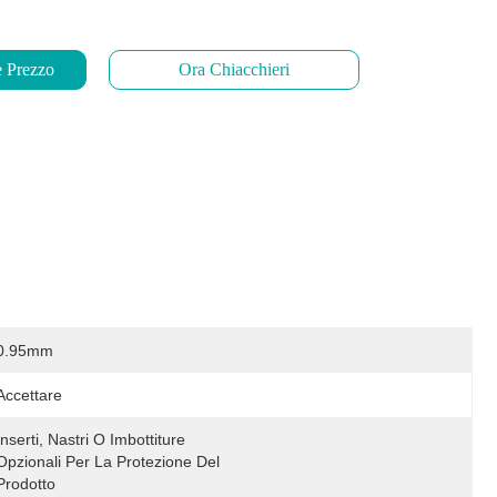
e Prezzo
Ora Chiacchieri
0.95mm
Accettare
Inserti, Nastri O Imbottiture 
Opzionali Per La Protezione Del 
Prodotto