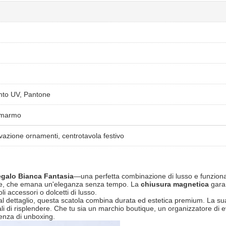
nto UV, Pantone
a marmo
azione ornamenti, centrotavola festivo
egalo Bianca Fantasia
—una perfetta combinazione di lusso e funzionali
rate, che emana un'eleganza senza tempo. La
chiusura magnetica
​ gar
li accessori o dolcetti di lusso.
al dettaglio, questa scatola combina durata ed estetica premium. La sua 
ali di risplendere. Che tu sia un marchio boutique, un organizzatore di 
enza di unboxing.