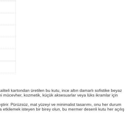
liteli kartondan üretilen bu kutu, ince altın damarlı sofistike beyaz
i mücevher, kozmetik, küçük aksesuarlar veya lüks ikramlar için
ştirir. Pürüzsüz, mat yüzeyi ve minimalist tasarımı, onu her durum
eya etkilemek isteyen bir birey olun, bu mermer desenli kutu her açılış