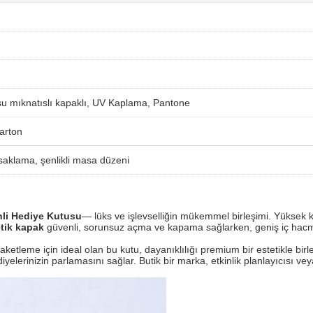
 mıknatıslı kapaklı, UV Kaplama, Pantone
arton
saklama, şenlikli masa düzeni
li Hediye Kutusu
— lüks ve işlevselliğin mükemmel birleşimi. Yüksek ka
tik kapak
​ güvenli, sorunsuz açma ve kapama sağlarken, geniş iç hacm
tleme için ideal olan bu kutu, dayanıklılığı premium bir estetikle birle
diyelerinizin parlamasını sağlar. Butik bir marka, etkinlik planlayıcısı v