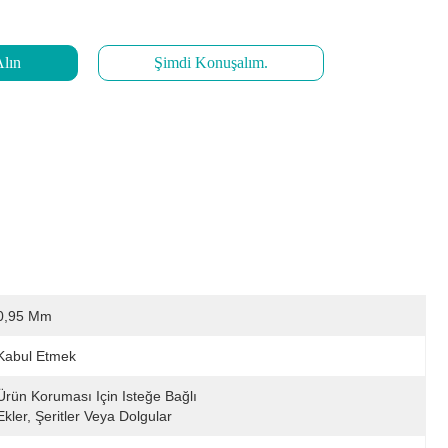
Alın
Şimdi Konuşalım.
0,95 Mm
Kabul Etmek
Ürün Koruması Için Isteğe Bağlı 
Ekler, Şeritler Veya Dolgular