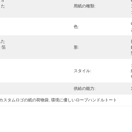
イオ
りた
用紙の種類:
色:
れた
 箔
形:
スタイル:
供給の能力:
カスタムロゴの紙の荷物袋
, 
環境に優しいロープハンドルトート