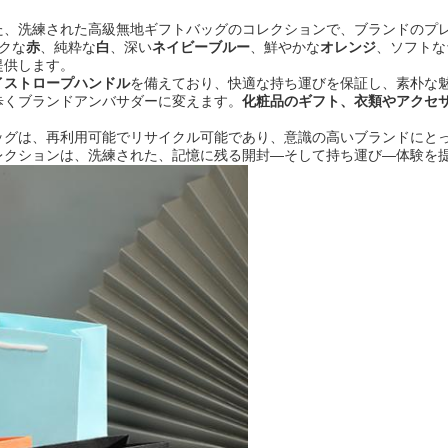
た、洗練された高級無地ギフトバッグのコレクションで、ブランドのプ
クな
赤
、純粋な
白
、深い
ネイビーブルー
、鮮やかな
オレンジ
、ソフトな
提供します。
イストロープハンドル
を備えており、快適な持ち運びを保証し、素朴な
歩くブランドアンバサダーに変えます。
化粧品のギフト、衣類やアクセ
ッグは、再利用可能でリサイクル可能であり、意識の高いブランドにと
レクションは、洗練された、記憶に残る開封—そして持ち運び—体験を