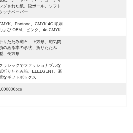
板紙、アートペーパー、コーティ
ングされた紙、段ボール、ソフト
タッチペーパー
CMYK、Pantone、CMYK 4C 印刷
および OEM、ピンク、4c-CMYK
折りたたみ磁石、正方形、磁気閉
鎖のある本の形状、折りたたみ
型、長方形
クラシックでファッショナブルな
紙折りたたみ箱、ELELGENT、豪
華なギフトボックス
1000000pcs