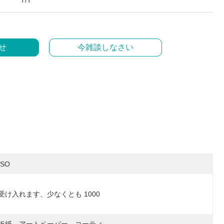
T/T
せ
今雑談しなさい
ISO
受け入れます、少なくとも 1000