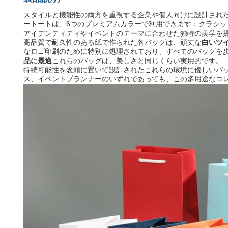
スタイルと機能性の両方を重視する企業や個人向けに設計され
ートートは、6つのプレミアムカラーで利用できます：クラシッ
アイデンティティやイベントのテーマに合わせた独特の美学を
高品質で耐久性のある紙で作られた各バッグは、頑丈な
白いツ
なロゴ印刷のために特別に処理されており、すべてのバッグを
品に最適
これらのバッグは、美しさと同じくらい実用的です。
持続可能性を念頭に置いて設計されたこれらの環境に優しいバ
ス、イベントプランナーのいずれであっても、この多用途なコ