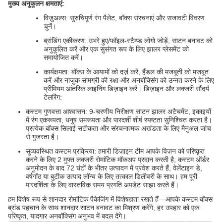
मुख्य अनुकूलन क्षमताएं:
विज़ुअल्स: सुरुचिपूर्ण रंग पैलेट, बॉक्स संरचनाएं और सजावटी विवरण
चुनें।
ब्रांडिंग एकीकरण: उभरे हुए/फॉइल-स्टैम्प्ड लोगो जोड़ें, साटन बनावट को
अनुकूलित करें और एक सुसंगत रूप के लिए झालर प्लेसमेंट को
समायोजित करें।
कार्यक्षमता: बॉक्स के आयामों को दर्ज़ करें, हैंडल की मजबूती को मजबूत
करें और नाजुक सामग्री की रक्षा और अनबॉक्सिंग को उन्नत करने के लिए
प्रीमियम आंतरिक लाइनिंग डिज़ाइन करें। डिज़ाइन और लक्जरी सौंदर्य
टेलरिंग:
कस्टम गुणवत्ता आश्वासन: 9-चरणीय निरीक्षण साटन झालर अटैचमेंट, इकाइयों
में रंग एकरूपता, धनुष समरूपता और पारदर्शी शीर्ष स्पष्टता सुनिश्चित करता है।
प्रत्येक बॉक्स सिलाई सटीकता और संरचनात्मक अखंडता के लिए मैनुअल जांच
से गुजरता है।
सुव्यवस्थित कस्टम प्रक्रिया: हमारी डिज़ाइन टीम आपके विज़न को परिष्कृत
करने के लिए 2 मुफ्त लक्जरी रोमांटिक मॉकअप प्रदान करती है; कस्टम ऑर्डर
अनुमोदन के बाद 72 घंटों के भीतर उत्पादन में प्रवेश करते हैं, वेलेंटाइन डे,
वर्षगाँठ या बुटीक उत्पाद लॉन्च के लिए तत्काल डिलीवरी के साथ। हम पूरी
पारदर्शिता के लिए वास्तविक समय प्रगति अपडेट साझा करते हैं।
हम विशेष रूप से शानदार रोमांटिक पैकेजिंग में विशेषज्ञता रखते हैं—आपके कस्टम बॉक्स
ब्रांड पहचान के साथ शानदार साटन बनावट का मिश्रण करेंगे, हर उपहार को एक
परिष्कृत, यादगार अनबॉक्सिंग अनुभव में बदल देंगे।