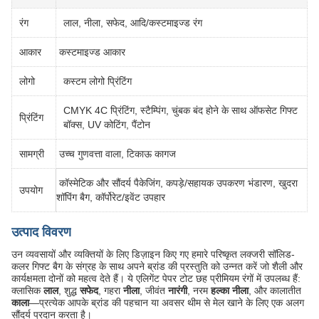
रंग
लाल, नीला, सफेद, आदि/कस्टमाइज्ड रंग
आकार
कस्टमाइज्ड आकार
लोगो
कस्टम लोगो प्रिंटिंग
CMYK 4C प्रिंटिंग, स्टैम्पिंग, चुंबक बंद होने के साथ ऑफसेट गिफ्ट
प्रिंटिंग
बॉक्स, UV कोटिंग, पैंटोन
सामग्री
उच्च गुणवत्ता वाला, टिकाऊ कागज
कॉस्मेटिक और सौंदर्य पैकेजिंग, कपड़े/सहायक उपकरण भंडारण, खुदरा
उपयोग
शॉपिंग बैग, कॉर्पोरेट/इवेंट उपहार
उत्पाद विवरण
उन व्यवसायों और व्यक्तियों के लिए डिज़ाइन किए गए हमारे परिष्कृत लक्जरी सॉलिड-
कलर गिफ्ट बैग के संग्रह के साथ अपने ब्रांड की प्रस्तुति को उन्नत करें जो शैली और
कार्यक्षमता दोनों को महत्व देते हैं। ये एलिगेंट पेपर टोट छह प्रीमियम रंगों में उपलब्ध हैं:
क्लासिक
लाल
, शुद्ध
सफेद
, गहरा
नीला
, जीवंत
नारंगी
, नरम
हल्का नीला
, और कालातीत
काला
—प्रत्येक आपके ब्रांड की पहचान या अवसर थीम से मेल खाने के लिए एक अलग
सौंदर्य प्रदान करता है।