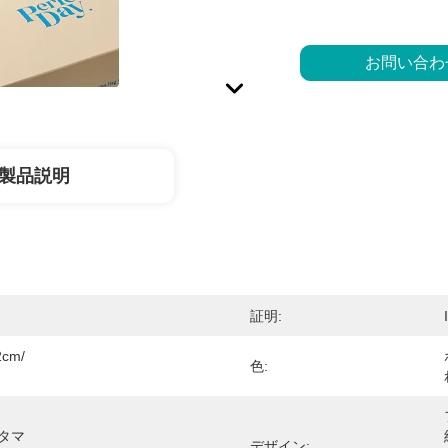
お問い合わ
製品説明
証明:
2cm/
色:
タマ
デザイン: