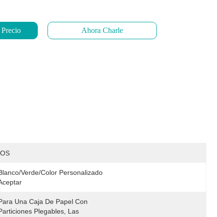
 Precio
Ahora Charle
IOS
Blanco/verde/color Personalizado 
Aceptar
Para Una Caja De Papel Con 
Particiones Plegables, Las 