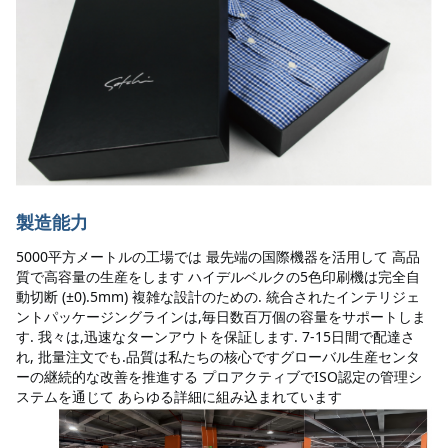
製造能力
5000平方メートルの工場では 最先端の国際機器を活用して 高品
質で高容量の生産をします ハイデルベルクの5色印刷機は完全自
動切断 (±0).5mm) 複雑な設計のための. 統合されたインテリジェ
ントパッケージングラインは,毎日数百万個の容量をサポートしま
す. 我々は,迅速なターンアウトを保証します. 7-15日間で配達さ
れ, 批量注文でも.品質は私たちの核心ですグローバル生産センタ
ーの継続的な改善を推進する プロアクティブでISO認定の管理シ
ステムを通じて あらゆる詳細に組み込まれています