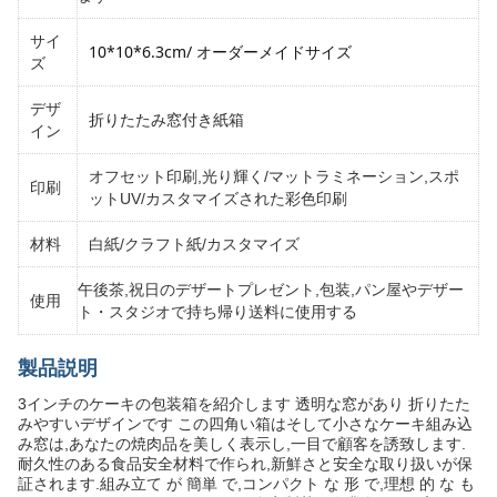
サイ
10*10
*6.3cm
/ オーダーメイドサイズ
ズ
デザ
折りたたみ窓付き紙箱
イン
オフセット印刷,光り輝く/マットラミネーション,スポ
印刷
ットUV/カスタマイズされた彩色印刷
材料
白紙/クラフト紙/カスタマイズ
午後茶,祝日のデザートプレゼント,包装,パン屋やデザー
使用
ト・スタジオで持ち帰り送料に使用する
製品説明
3インチのケーキの包装箱を紹介します 透明な窓があり 折りたた
みやすいデザインです この四角い箱はそして小さなケーキ組み込
み窓は,あなたの焼肉品を美しく表示し,一目で顧客を誘致します.
耐久性のある食品安全材料で作られ,新鮮さと安全な取り扱いが保
証されます.組み立て が 簡単 で,コンパクト な 形 で,理想 的 な も