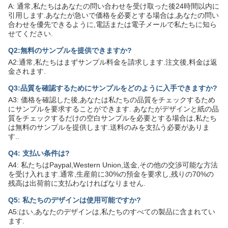
A: 通常,私たちはあなたの問い合わせを受け取った後24時間以内に
引用します.あなたが急いで価格を必要とする場合は,あなたの問い
合わせを優先できるように,電話または電子メールで私たちに知ら
せてください.
Q2:無料のサンプルを提供できますか?
A2:通常,私たちはまずサンプル料金を請求します.注文後,料金は返
金されます.
Q3:品質を確認するためにサンプルをどのように入手できますか?
A3: 価格を確認した後,あなたは私たちの品質をチェックするため
にサンプルを要求することができます. あなたがデザインと紙の品
質をチェックするだけの空白サンプルを必要とする場合は,私たち
は無料のサンプルを提供します.送料のみを支払う必要がありま
す..
Q4: 支払い条件は?
A4: 私たちはPaypal,Western Union,送金,その他の交渉可能な方法
を受け入れます.通常,生産前に30%の預金を要求し,残りの70%の
残高は出荷前に支払わなければなりません.
Q5: 私たちのデザインは使用可能ですか?
A5:はい,あなたのデザインは,私たちのすべての製品に含まれてい
ます.