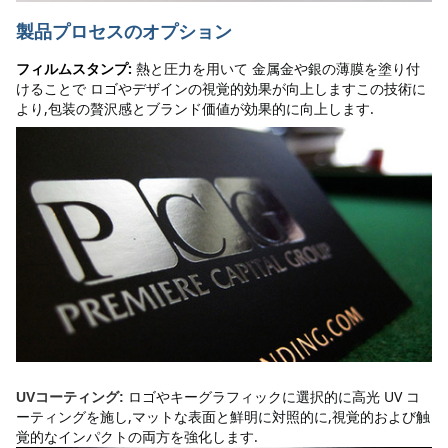
製品プロセスのオプション
フィルムスタンプ:
熱と圧力を用いて 金属金や銀の薄膜を塗り付
けることで ロゴやデザインの視覚的効果が向上しますこの技術に
より,包装の贅沢感とブランド価値が効果的に向上します.
ロゴやキーグラフィックに選択的に高光 UV コ
UVコーティング:
ーティングを施し,マットな表面と鮮明に対照的に,視覚的および触
覚的なインパクトの両方を強化します.