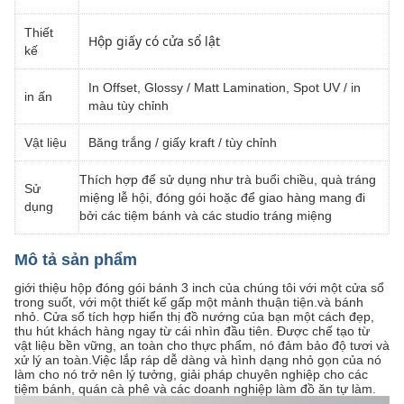
Thiết
Hộp giấy có cửa sổ lật
kế
In Offset, Glossy / Matt Lamination, Spot UV / in
in ấn
màu tùy chỉnh
Vật liệu
Băng trắng / giấy kraft / tùy chỉnh
Thích hợp để sử dụng như trà buổi chiều, quà tráng
Sử
miệng lễ hội, đóng gói hoặc để giao hàng mang đi
dụng
bởi các tiệm bánh và các studio tráng miệng
Mô tả sản phẩm
giới thiệu hộp đóng gói bánh 3 inch của chúng tôi với một cửa sổ
trong suốt, với một thiết kế gấp một mảnh thuận tiện.và bánh
nhỏ. Cửa sổ tích hợp hiển thị đồ nướng của bạn một cách đẹp,
thu hút khách hàng ngay từ cái nhìn đầu tiên. Được chế tạo từ
vật liệu bền vững, an toàn cho thực phẩm, nó đảm bảo độ tươi và
xử lý an toàn.Việc lắp ráp dễ dàng và hình dạng nhỏ gọn của nó
làm cho nó trở nên lý tưởng, giải pháp chuyên nghiệp cho các
tiệm bánh, quán cà phê và các doanh nghiệp làm đồ ăn tự làm.