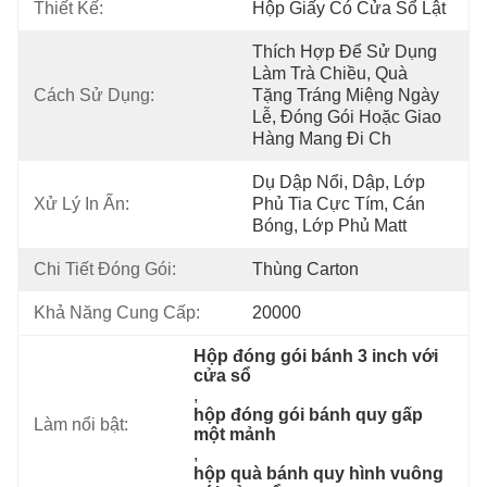
Thiết Kế:
Hộp Giấy Có Cửa Sổ Lật
Thích Hợp Để Sử Dụng 
Làm Trà Chiều, Quà 
Cách Sử Dụng:
Tặng Tráng Miệng Ngày 
Lễ, Đóng Gói Hoặc Giao 
Hàng Mang Đi Ch
Dụ Dập Nổi, Dập, Lớp 
Xử Lý In Ấn:
Phủ Tia Cực Tím, Cán 
Bóng, Lớp Phủ Matt
Chi Tiết Đóng Gói:
Thùng Carton
Khả Năng Cung Cấp:
20000
Hộp đóng gói bánh 3 inch với 
cửa sổ
, 
hộp đóng gói bánh quy gấp 
Làm nổi bật:
một mảnh
, 
hộp quà bánh quy hình vuông 