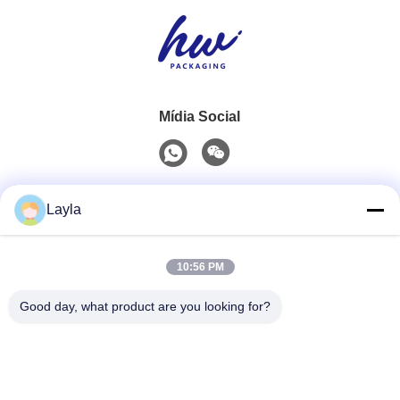
Mídia Social
Contato rápido
Layla
Telefone
10:56 PM
0086-18688885859
Good day, what product are you looking for?
E-Mail
packaging_o@163.com