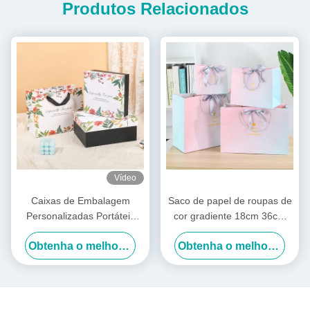
Produtos Relacionados
Vídeo
Caixas de Embalagem
Saco de papel de roupas de
Personalizadas Portáteis
cor gradiente 18cm 36cm
Lembrança Impressão
Embalagem personalizada
Obtenha o melhor preço
Obtenha o melhor preço
Offset Caixa de Presente
para pequenas empresas
Retangular