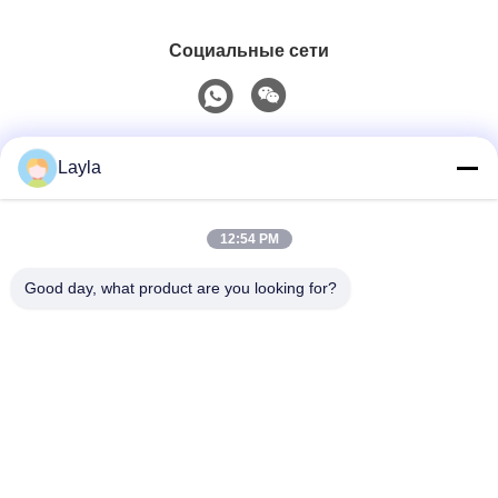
Социальные сети
Быстрый контакт
Layla
Телефон
12:54 PM
0086-18688885859
Good day, what product are you looking for?
Электронная Почта
packaging_o@163.com
Адрес
Комната 1006, Здание 2, Хайин Синъюэ, 383
Северная улица Панью, Город Гуанчжоу, Провинция