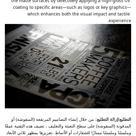
the matte surfaces by selectively applying a high-gloss UV 
coating to specific areas—such as logos or key graphics—
which enhances both the visual impact and tactile 
experience.
من خلال إنشاء التصاميم المرتفعة (المنقوشة) أو 
التطليع/إزالة التطليع:
المدفونة (المنقوشة) على سطح التعبئة والتغليف ، تضيف هذه التقنية عمقًا 
وملمسًا وملمسًا ممتازًا للشعارات أو الأنماط ،تعزيزها بمظهر ثلاثي الأبعاد 