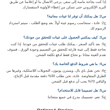
إذا كنت بحاجة ماسة إلى سعر، يرجى الاتصال بنا أو إعلامنا عن طريق
البريد الإلكتروني حتى نتمكن من إعطاء الأولوية لاستفسارك.
س2: هل يمكنك أن توفر لنا عينات مجانية؟
ج2: عادة ، سنحاسب رسوم عينة أولاً. بعد وضع الطلب ، سيتم استرداد
الرسوم لك.
س3: كيف يمكنني الحصول على عينات للتحقق من جودتك؟
ج3: بعد تأكيد السعر ، يمكنك طلب عينات للتحقق من جودتنا. إذا كنت
بحاجة فقط إلى عينة فارغة للتحقق من التصميم وجودة الورق ، فسوف
نقدم العينة مجانا ،و تحتاج فقط لدفع تكلفة الشحن.
س4: ما هي شروط الدفع الخاصة بك؟
ج4: نحن نقبل باي بال، ويسترن يونيون، التحويلات اللاسلكية، وغيرها من
الطرق المتفاوضة. عادة، نحن نطلب 30% دفعة مقدمة قبل الإنتاج،
والباقي 70% يجب أن تدفع قبل الشحن.
س5: هل تصميمنا قابل للاستخدام؟
ج5: نعم، تصميمك مدرج في جميع منتجاتنا.