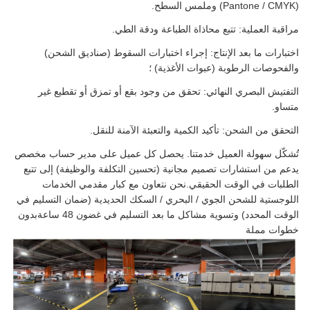
(Pantone / CMYK) وملمس السطح.
مراقبة العملية: تتبع محاذاة الطباعة ودقة الطي.
اختبارات ما بعد الإنتاج: إجراء اختبارات السقوط (صناديق الشحن)
والفحوصات الرطوبة (عبوات الأغذية) ؛
التفتيش البصري النهائي: تحقق من وجود بقع أو تمزق أو تقطيع غير
متساو.
التحقق من الشحن: تأكيد الكمية والتعبئة الآمنة للنقل.
تُشكّل سهولة العميل خدمتنا. يحصل كل عميل على مدير حساب مخصص
يدعم من استشارات تصميم مجانية (تحسين التكلفة والوظيفة) إلى تتبع
الطلبات في الوقت الحقيقي.نحن نتعاون مع كبار مقدمي الخدمات
اللوجستية للشحن الجوي / البحري / السكك الحديدية (ضمان التسليم في
الوقت المحدد) وتسوية مشاكل ما بعد التسليم في غضون 48 ساعةبدون
خطوات مملة