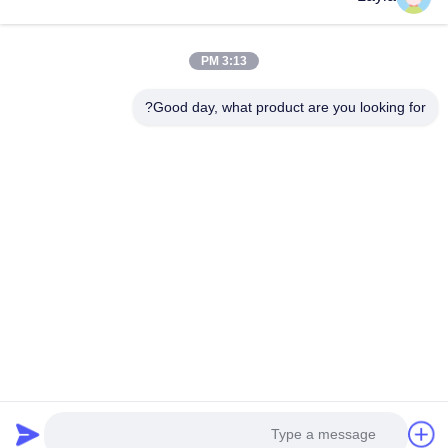
اتصال سريع
3:13 PM
الهاتف
0086-18688885859
Good day, what product are you looking for?
البريد الإلكتروني
packaging_o@163.com
العنوان
غرفة 1006، المبنى 2، هايين شينغيو، 383 شارع بانيو الشمالي،
مدينة قوانغتشو، مقاطعة قوانغدونغ
سياسة الخصوصية
|
خريطة الموقع
الصين جودة جيدة مربع ورق التغليف المورد. حقوق الطبع والنشر ©
2025-2026 Guangdong Huawei Printing and Packaging Co., Ltd.
جميع الحقوق محفوظة