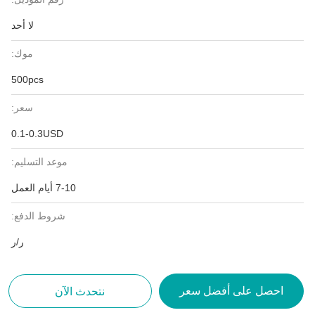
لا أحد
موك:
500pcs
سعر:
0.1-0.3USD
موعد التسليم:
7-10 أيام العمل
شروط الدفع:
ر/ر
احصل على أفضل سعر
نتحدث الآن