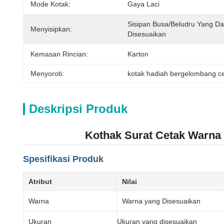
Mode Kotak:
Gaya Laci
Sisipan Busa/beludru Yang Da
Menyisipkan:
Disesuaikan
Kemasan Rincian:
Karton
Menyoroti:
kotak hadiah bergelombang c
Deskripsi Produk
Kothak Surat Cetak Warna
Spesifikasi Produk
Atribut
Nilai
Warna
Warna yang Disesuaikan
Ukuran
Ukuran yang disesuaikan