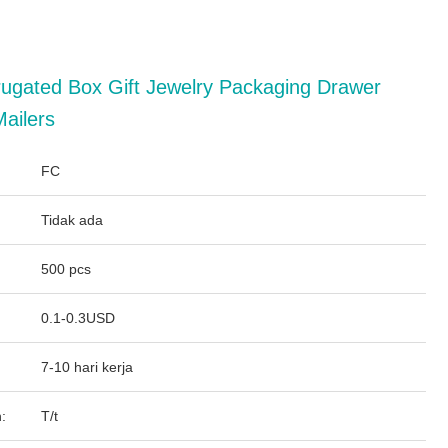
rugated Box Gift Jewelry Packaging Drawer
Mailers
FC
Tidak ada
500 pcs
0.1-0.3USD
7-10 hari kerja
:
T/t