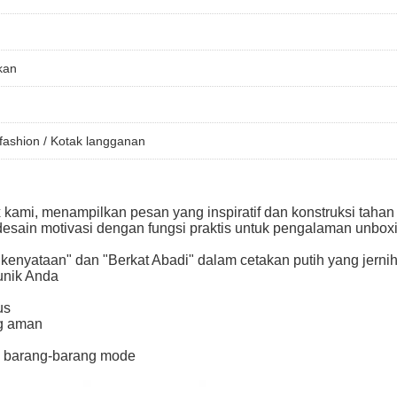
kan
fashion / Kotak langganan
 kami, menampilkan pesan yang inspiratif dan konstruksi taha
desain motivasi dengan fungsi praktis untuk pengalaman unboxi
kenyataan" dan "Berkat Abadi" dalam cetakan putih yang jern
unik Anda
us
ng aman
au barang-barang mode