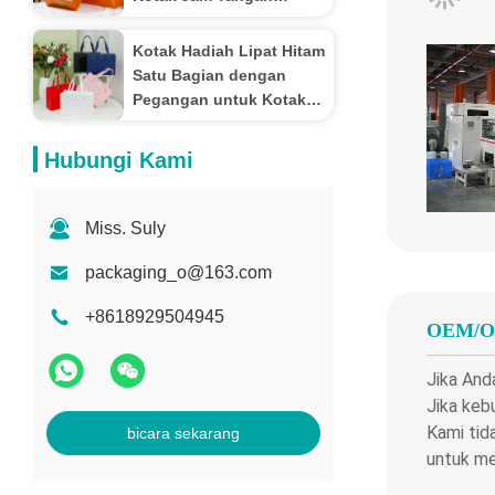
Karton Lipat Oranye
Bisnis Valentine
Kotak Hadiah Lipat Hitam
Satu Bagian dengan
Pegangan untuk Kotak
Presentasi Hadiah
Hubungi Kami
Miss. Suly
packaging_o@163.com
+8618929504945
OEM/
Jika And
Jika keb
Kami tid
bicara sekarang
untuk m