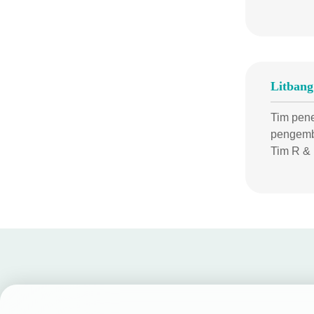
Litbang
Tim pene
pengemba
Tim R & 