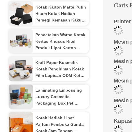
Garis 
Kotak Karton Matte Putih
Hitam Kotak Hadiah
Persegi Kemasan Kaku
Printe
Alami
Pencetakan Warna Kotak
Kertas Khusus Ritel
Mesin p
Produk Lipat Karton
Kotak Bergelombang
Mesin 
Kraft Paper Kosmetik
Kotak Pengiriman Kotak
Film Lapisan ODM Kotak
Mesin 
Hadiah Kardus Putih
Laminating Embossing
Luxury Cosmetic
Mesin 
Packaging Box Peti
Pengemasan Obat
Chipboard
Kotak Hadiah Lipat
Kapas
Parfum Pembuka Ganda
Kotak Jam Tangan