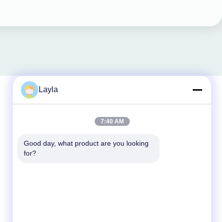
Layla
Kontak Cepat
7:40 AM
Telp
Good day, what product are you looking 
for?
86--18688885859
E-Mail
Packaging_o@163.com
Alamat
Kamar 1006, Gedung 2, Haiyin Xingyue, 383