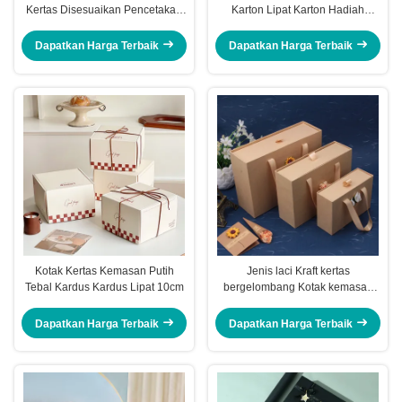
Kertas Disesuaikan Pencetakan
Karton Lipat Karton Hadiah
Kotak roti panggang
Permen Biskuit Buatan Tangan
Dapatkan Harga Terbaik
Dapatkan Harga Terbaik
Kotak Kertas Kemasan Putih
Jenis laci Kraft kertas
Tebal Kardus Kardus Lipat 10cm
bergelombang Kotak kemasan
untuk produk perawatan kulit
Festival ulang tahun
Dapatkan Harga Terbaik
Dapatkan Harga Terbaik