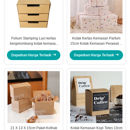
Folium Stamping Laci kertas
Kotak Kertas Kemasan Parfum
bergelombang kotak kemasan
15cm Kotak Kemasan Perawatan
kardus kustom kemasan karton
Kulit Kotak Hadiah Liburan
Express karton
Dapatkan Harga Terbaik
Dapatkan Harga Terbaik
21 X 13 X 15cm Paket Kothak
Kotak Kemasan Kopi Tetes 10cm