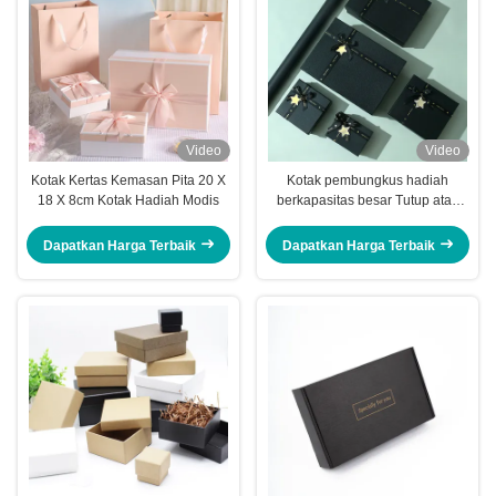
Video
Video
Kotak Kertas Kemasan Pita 20 X
Kotak pembungkus hadiah
18 X 8cm Kotak Hadiah Modis
berkapasitas besar Tutup atas
bawah Logo Kotak pembungkus
hadiah khusus
Dapatkan Harga Terbaik
Dapatkan Harga Terbaik