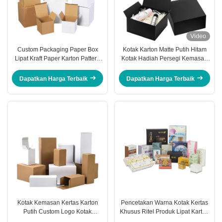
Video
Custom Packaging Paper Box
Kotak Karton Matte Putih Hitam
Lipat Kraft Paper Karton Pattern
Kotak Hadiah Persegi Kemasan
Printing Kotak kertas
Kaku Alami
bergelombang
Dapatkan Harga Terbaik
Dapatkan Harga Terbaik
Kotak Kemasan Kertas Karton
Pencetakan Warna Kotak Kertas
Putih Custom Logo Kotak
Khusus Ritel Produk Lipat Karton
Kemasan Kosmetik Bergaya
Kotak Bergelombang