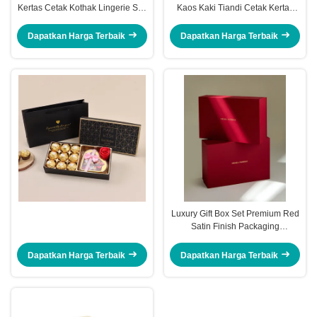
Kertas Cetak Kothak Lingerie Salf
Kaos Kaki Tiandi Cetak Kertas
Kothak penyimpanan ODM
Bergelombang Eco
Dapatkan Harga Terbaik
Dapatkan Harga Terbaik
Luxury Gift Box Set Premium Red
Satin Finish Packaging
Reinforced Edge Protection
Custom Gold Foil Ready
Dapatkan Harga Terbaik
Dapatkan Harga Terbaik