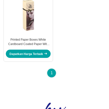
Printed Paper Boxes White
Cardboard Coated Paper With
Hot Stamping And UV Coating
Options Custom
Dapatkan Harga Terbaik
1