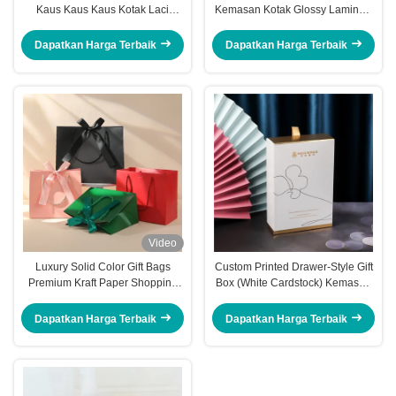
Kaus Kaus Kaus Kotak Laci
Kemasan Kotak Glossy Laminasi
Kardus Lipat
Bunga Kado Kotak
Dapatkan Harga Terbaik
Dapatkan Harga Terbaik
Video
Luxury Solid Color Gift Bags
Custom Printed Drawer-Style Gift
Premium Kraft Paper Shopping
Box (White Cardstock) Kemasan
Bags with Ribbon Handles Bulk
serbaguna untuk handuk kaus
Stock untuk Perdagangan lintas
kaki Kosmetik Perhiasan & Set
Dapatkan Harga Terbaik
Dapatkan Harga Terbaik
batas Ideal untuk Gifting Retail
Teh Bunga
Packaging