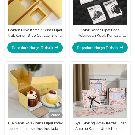
Golden Luxe Kothak Kertas Lipat
Kotak Kertas Lipat Logo
Kraft Karton Slide Out Laci Sliding
Pelanggan Kotak Kemasan
Laci Kotak
Blister Untuk Jam Tangan
Telepon
Dapatkan Harga Terbaik
Dapatkan Harga Terbaik
Video
Kue manis kotak kertas lipat kotak
Syal Stoking Kotak Kertas Lipat
persegi mousse kue kue kotak
Amplop Karton Untuk Pakaian
kemasan
Dalam