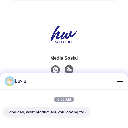
Media Sosial
Layla
Kontak Cepat
8:03 AM
Telp
0086-18688885859
Good day, what product are you looking for?