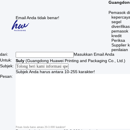
Guangdong 
Pemasok div
kepercay
Email Anda tidak benar!
segel
diverifikas
pemasok
kredit
Periksa
Supplier
penilaian
dari:
Masukkan Email Anda
Untuk:
Suly
(
Guangdong Huawei Printing and Packaging Co., Ltd.
)
Subjek:
Subjek Anda harus antara 10-255 karakter!
Pesan:
Pesan Anda harus antara 20-3.000 karakter!