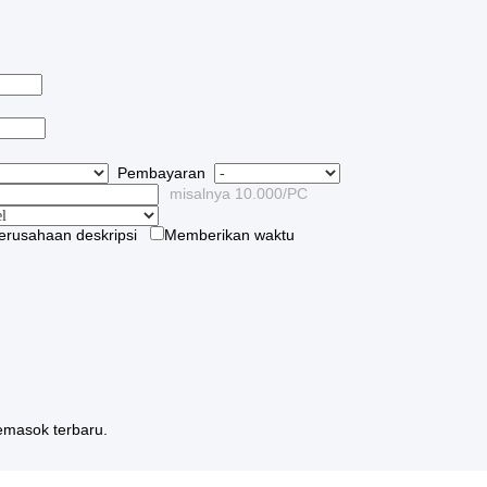
Pembayaran
misalnya 10.000/PC
erusahaan deskripsi
Memberikan waktu
emasok terbaru.