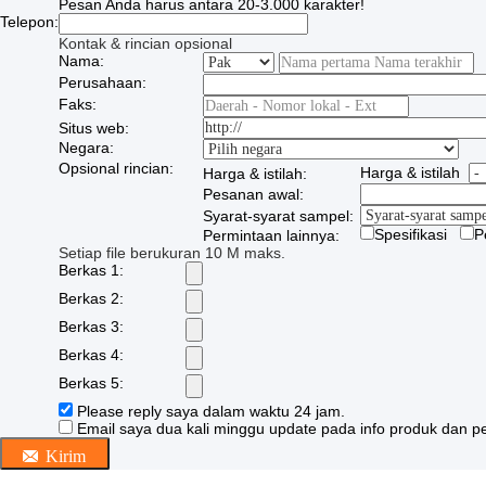
Pesan Anda harus antara 20-3.000 karakter!
Telepon:
Kontak & rincian opsional
Nama:
Perusahaan:
Faks:
Situs web:
Negara:
Opsional rincian:
Harga & istilah
Harga & istilah:
Pesanan awal:
Syarat-syarat sampel:
Spesifikasi
P
Permintaan lainnya:
Setiap file berukuran 10 M maks.
Berkas 1:
Berkas 2:
Berkas 3:
Berkas 4:
Berkas 5:
Please reply saya dalam waktu 24 jam.
Email saya dua kali minggu update pada info produk dan p