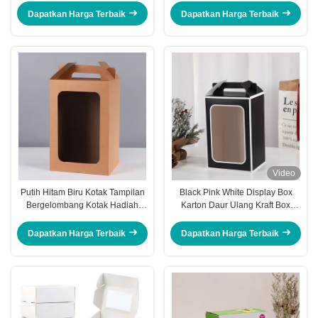
Segi Delapan Jendela Jelas
Valentine
Dapatkan Harga Terbaik
Dapatkan Harga Terbaik
Video
Putih Hitam Biru Kotak Tampilan
Black Pink White Display Box
Bergelombang Kotak Hadiah
Karton Daur Ulang Kraft Box
Jendela Jelas
Hadiah Lapisan UV
Dapatkan Harga Terbaik
Dapatkan Harga Terbaik