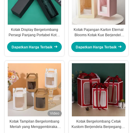
Kotak Display Bergelombang
Kotak Pajangan Karton Eternal
Persegi Panjang Portabel Kotak
Blooms Kotak Kue Berjendela
Kemasan Payung Hitam
Bunga Transparan
Dapatkan Harga Terbaik
Dapatkan Harga Terbaik
Video
Kotak Tampilan Bergelombang
Kotak Bergelombang Cetak
Meriah yang Menggembirakan
Kustom Berjendela Berpegangan
Kotak Hadiah Lipat Genggam
Tangan Kotak Kejutan Hari