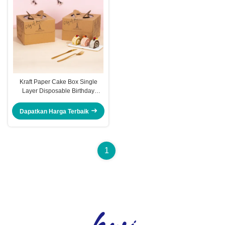
Kraft Paper Cake Box Single
Layer Disposable Birthday
Packaging 4 14 Inch Size Handle
Carry Design City Skyline Pattern
Dapatkan Harga Terbaik
Eco Friendly Bakery Box
1