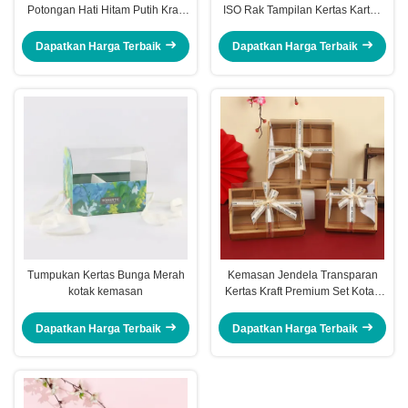
Potongan Hati Hitam Putih Kraft
ISO Rak Tampilan Kertas Karton
Kotak Perhiasan
Ramah Lingkungan
Dapatkan Harga Terbaik
Dapatkan Harga Terbaik
Tumpukan Kertas Bunga Merah
Kemasan Jendela Transparan
kotak kemasan
Kertas Kraft Premium Set Kotak
Hadiah Kue 9 Sel Kotak Tampilan
Donat 6 Sel
Dapatkan Harga Terbaik
Dapatkan Harga Terbaik