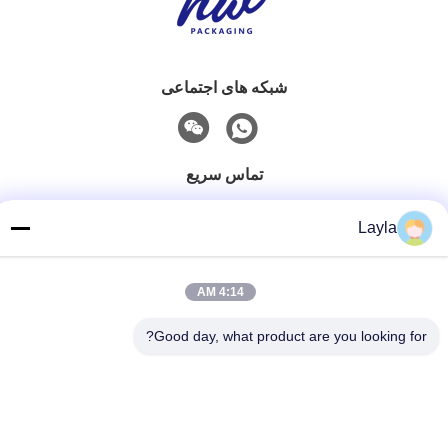
شبکه های اجتماعی
تماس سریع
Layla
تلفن
0086-18688885859
4:14 AM
ایمیل
Good day, what product are you looking for?
packaging_o@163.com
آدرس
اتاق 1006، ساختمان 2، هایین شینگ‌یو، 383 خیابان پانیو