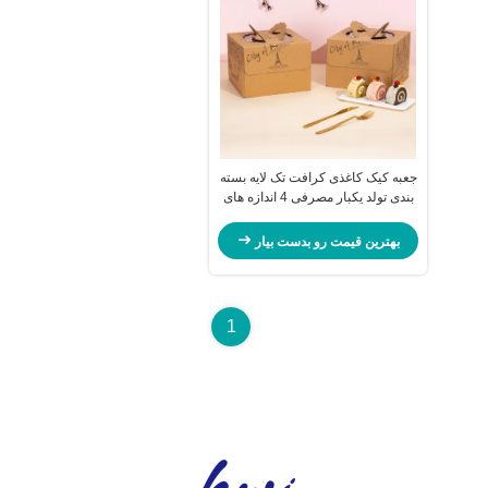
جعبه کیک کاغذی کرافت تک لایه بسته
بندی تولد یکبار مصرفی 4 اندازه های
14 اینچ دسته حمل طراحی شهر خط
افق الگوی جعبه نانوایی دوستانه
بهترین قیمت رو بدست بیار
محیط زیست
1