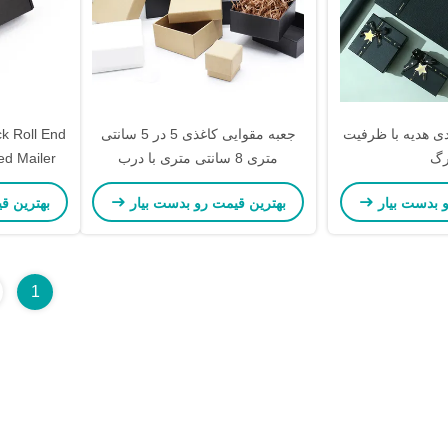
دی هدیه با ظرفیت
جعبه مقوایی کاغذی 5 در 5 سانتی
k Roll End
رگ
متری 8 سانتی متری با درب
ed Mailer
سفارشی
o
و بدست بیار
بهترین قیمت رو بدست بیار
بهترین ق
1