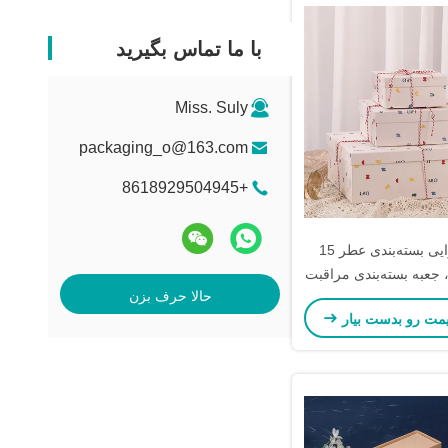
با ما تماس بگیرید
Miss. Suly
packaging_o@163.com
+8618929504945
جعبه مقوایی بسته‌بندی عطر 15
 جعبه بسته‌بندی مراقبت
حالا حرف بزن
 جعبه هدیه تعطیلات
یمت رو بدست بیار