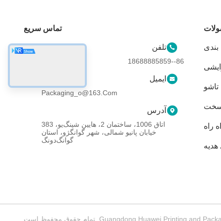
لات
تماس سریع
بندی
تلفن
86--18688885859
ایشی
ایمیل
تاشو
Packaging_o@163.com
 سخت
آدرس
اتاق 1006، ساختمان 2، هایین شینگ‌یو، 383
 راه
خیابان پانیو شمالی، شهر گوانگژو، استان
گوانگ‌دونگ
هدیه