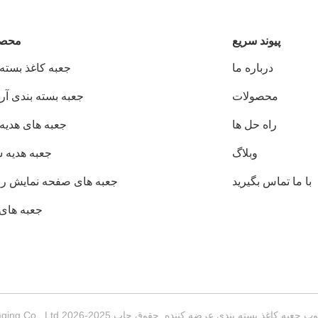
پيوند سريع
محصو
درباره ما
جعبه کاغذ بسته 
محصولات
جعبه بسته بندی آر
راه حل ها
جعبه های هدیه 
وبلاگ
جعبه هديه
با ما تماس بگیرید
جعبه های صفحه نمایش راه
جعبه های 
 بندی عرضه کننده. حقوق چاپ 2025-2026 Guangdong Huawei Printing and Packaging Co., Ltd. تمام حقوق محفوظ است