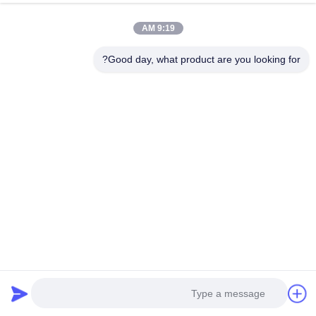
ویدیو
9:19 AM
جعبه های کاغذی تاشو کیک های
شال ها جوراب ها جعبه های کاغذی
شیرین جعبه های مربع موس شیرینی
تاشو جعبه های کاغذی پاکت های زیر
Good day, what product are you looking for?
فروشی بسته بندی
پوشه
بهترین قیمت رو بدست بیار
بهترین قیمت رو بدست بیار
ویدیو
ویدیو
آب نبات هدیه جعبه های کاغذی تاشو
جعبه هدیه کاغذی تاشو CMYK پنتون
اسباب بازی های چاپی سفارشی جعبه
کیک باقلوا جعبه های کشویی کوکی
بسته بندی با برند
بهترین قیمت رو بدست بیار
بهترین قیمت رو بدست بیار