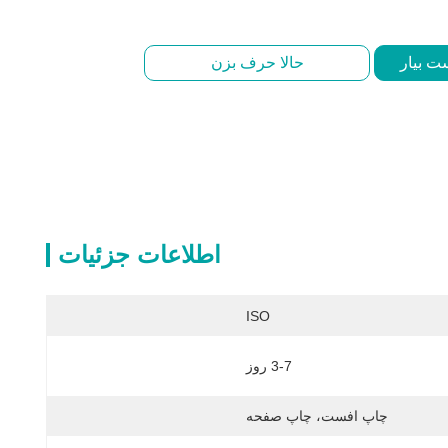
ت بیار
حالا حرف بزن
اطلاعات جزئیات
ISO
3-7 روز
چاپ افست، چاپ صفحه