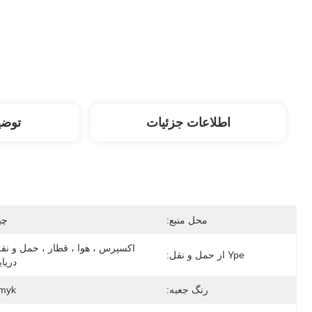
اطلاعات جزئیات
توض
محل منبع:
چی
Ype از حمل و نقل:
دریا
رنگ جعبه:
myk