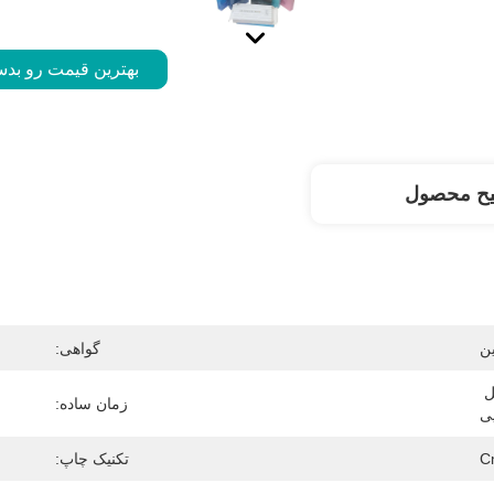
بهترین قیمت رو بدس
یح محصول
ن
گواهی:
اکسپرس ، هوا ، قطار ، حمل و نقل 
زمان ساده:
یی
C
تکنیک چاپ: