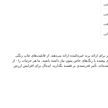
شی
شی
فت
نی
محصولات آرایشی خود را با بسته‌بندی ممتاز و کاملاً قابل تنظیم ارتقا دهید! جعبه‌های رنگی سفارشی ما از مقوای سفید باکیفیت ساخته شده‌اند و پایه‌ای بکر برای ارائه برند خیره‌کننده ارائه می‌دهند. از قابلیت‌های چاپ رنگی 
پیشرفته ما برای ایجاد طرح‌های پر جنب و جوش و چشم‌نواز استفاده کنید که کاملاً با هویت برند شما مطابقت دارند. چه به شکل‌های منحصربه‌فرد، الگوهای پیچیده یا رنگ‌های خاص پنتون نیاز داشته باشید، ما هر جزئیات را - از 
ساختار تا پرداخت - تنظیم می‌کنیم. از محصولات خود محافظت کنید و در عین حال با جعبه‌های آرایشی بادوام و با چاپ زیبا که منحصراً برای شما طراحی شده‌اند، تأثیر قدرتمندی بر قفسه بگذارید. ایده‌آل برای افزایش ارزش 