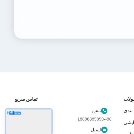
لات
تماس سریع
بندی
تلفن
86--18688885859
ایشی
ایمیل