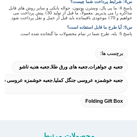
س4: شرایط پرداخت شما چیست؟
پاسخ 4: ما پی پال، وسترن یونیون، حواله بانکی و سایر روش های قابل
مذاکره را می پذیریم. معمولاً، ما قبل از تولید 30٪ پیش پرداخت می
خواهیم و 70٪ موجودی باقیمانده باید قبل از حمل و نقل پرداخت شود.
س5: آیا طرح ما قابل استفاده است؟
پاسخ 5: بله، طرح شما در تمام محصولات ما گنجانده شده است.
برچسب ها:
جعبه ي جواهرات,جعبه های ورق طلا,جعبه هدیه تاشو
جعبه خوشمزه عروسی جنگل کملیا,جعبه خوشمزه عروسی شامپا
Folding Gift Box
محصولات مرتبط