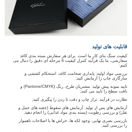
قابلیت های تولید
کیفیت سنگ بنای کار ما است. برای هر سفارش بسته بندی کاغذ
سفارشی، ما یک فرآیند کنترل کیفیت 6 مرحله ای دقیق را دنبال می
کنیم:
بررسی مواد اولیه: پایداری ضخامت کاغذ، استحکام کششی و
سازگاری چاپ را آزمایش کنید;
تایید نمونه پیش تولید: مشتریان طرح، رنگ (Pantone/CMYK) و
بافت سطح را تایید می کنند;
نظارت در فرآیند: تراز چاپ و دقت تا زدن را پیگیری کنید;
آزمایش های پس از تولید: آزمایش های سقوط (جعبه های حمل و
نقل) و بررسی رطوبت (بسته بندی مواد غذایی) را انجام دهید;
بازرسی بصری نهایی: وجود لکه ها، خراش ها یا اصلاحات ناهموار
را بررسی کنید;