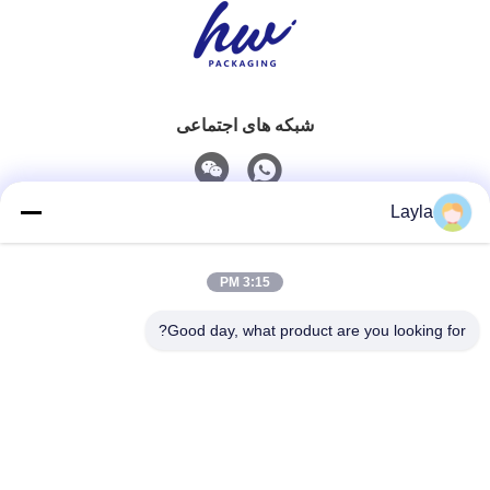
شبکه های اجتماعی
Layla
تماس سریع
3:15 PM
تلفن
0086-18688885859
Good day, what product are you looking for?
ایمیل
packaging_o@163.com
آدرس