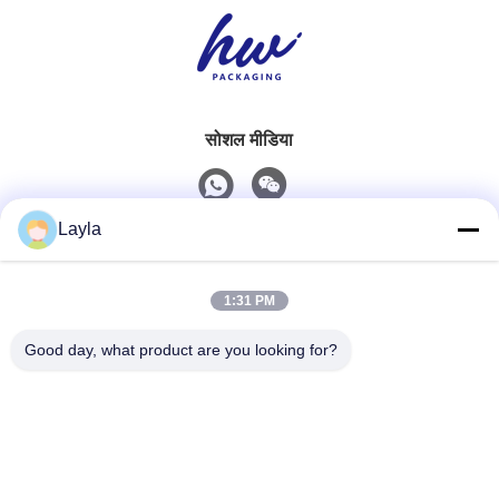
सोशल मीडिया
Layla
त्वरित संपर्क
1:31 PM
टेलीफोन
0086-18688885859
Good day, what product are you looking for?
ईमेल
packaging_o@163.com
पता