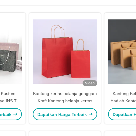
Video
s Kustom
Kantong kertas belanja genggam
Kantong Bel
a INS Tas
Kraft Kantong belanja kertas
Hadiah Kanto
Tahun
cokelat berkilau
Mengkilap 
erbaik
Dapatkan Harga Terbaik
Dapatkan H