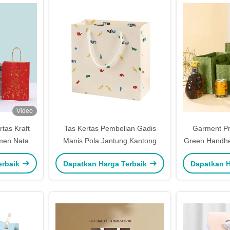
Video
tas Kraft
Tas Kertas Pembelian Gadis
Garment Pr
men Natal
Manis Pola Jantung Kantong
Green Handhe
ah Hijau
Hadiah Kertas Kraft
Dis
erbaik
Dapatkan Harga Terbaik
Dapatkan H