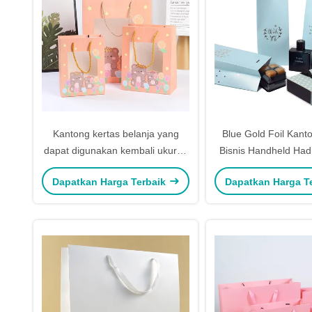
Kantong kertas belanja yang
Blue Gold Foil Kant
dapat digunakan kembali ukuran
Bisnis Handheld Hadi
kustom Kantong belanja kertas
Tas Tote Untuk Das
Dapatkan Harga Terbaik
Dapatkan Harga T
kraft jendela transparan