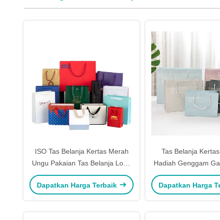
ISO Tas Belanja Kertas Merah
Tas Belanja Kerta
Ungu Pakaian Tas Belanja Logo
Hadiah Genggam Gay
Custom
Hadiah Ulang 
Dapatkan Harga Terbaik
Dapatkan Harga T