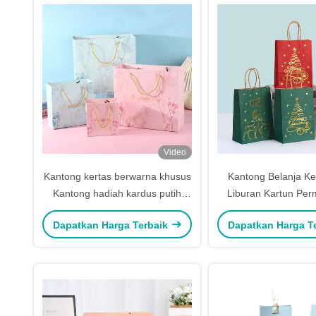
Video
Kantong kertas berwarna khusus
Kantong Belanja Ker
Kantong hadiah kardus putih
Liburan Kartun Per
untuk hadiah festival
Kantong Kraft Mer
Dapatkan Harga Terbaik
Dapatkan Harga T