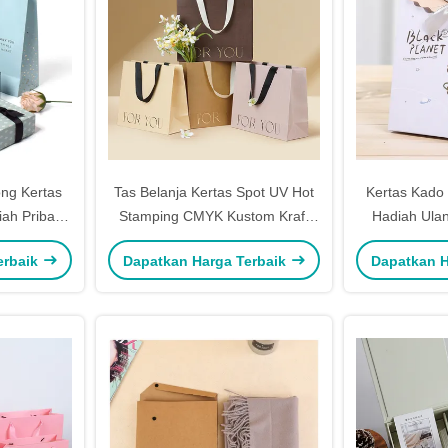
ong Kertas
Tas Belanja Kertas Spot UV Hot
Kertas Kado 
ah Pribadi
Stamping CMYK Kustom Kraft
Hadiah Ula
i Seluar
Dengan Logo
27cm Tas Bel
erbaik
Dapatkan Harga Terbaik
Dapatkan H
Pe