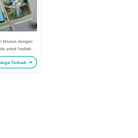
h khusus dengan
dela untuk hadiah
 parfum dan bantuan
arga Terbaik
Kotak kemasan