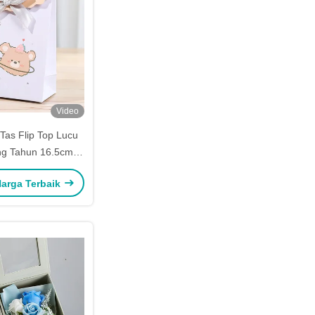
Video
Tas Flip Top Lucu
ng Tahun 16.5cm
anja Grosir Dengan
arga Terbaik
gangan