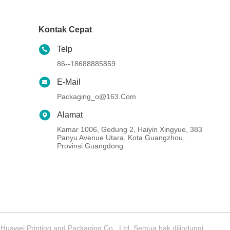
Kontak Cepat
Telp
86--18688885859
E-Mail
Packaging_o@163.com
Alamat
Kamar 1006, Gedung 2, Haiyin Xingyue, 383
Panyu Avenue Utara, Kota Guangzhou,
Provinsi Guangdong
uawei Printing and Packaging Co., Ltd. Semua hak dilindungi.