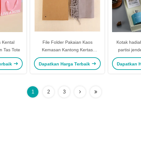
 Kental
File Folder Pakaian Kaos
Kotak hadia
n Tas Tote
Kemasan Kantong Kertas
partisi jen
Kantong Kertas Kraft Kantong
liburan lilin
erbaik
Dapatkan Harga Terbaik
Dapatkan H
Dokumen Dengan Logo Cetak
lainnya 
1
2
3