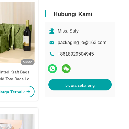
Hubungi Kami
Miss. Suly
packaging_o@163.com
+8618929504945
Video
inted Kraft Bags
ld Tote Bags Logo
bicara sekarang
esuaikan
arga Terbaik