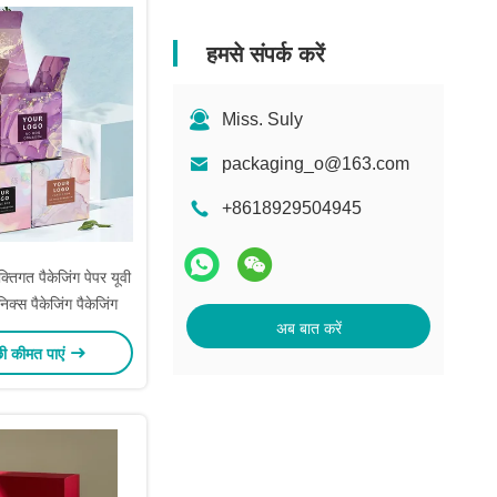
हमसे संपर्क करें
Miss. Suly
packaging_o@163.com
+8618929504945
यक्तिगत पैकेजिंग पेपर यूवी
निक्स पैकेजिंग पैकेजिंग
अब बात करें
छी कीमत पाएं