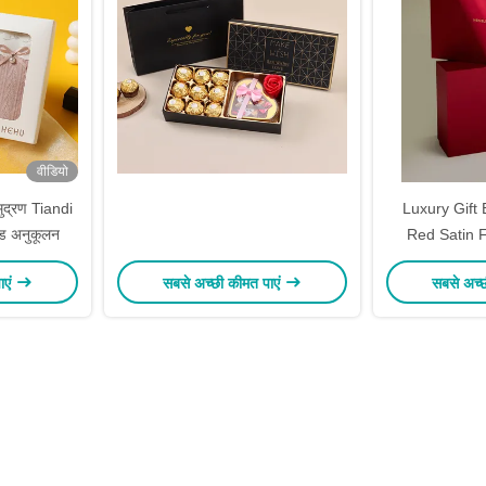
वीडियो
ुद्रण Tiandi
Luxury Gift
ंड अनुकूलन
Red Satin 
Reinforced
ाएं
सबसे अच्छी कीमत पाएं
सबसे अच्
Custom Go