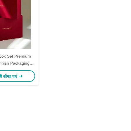
 Box Set Premium
Finish Packaging
 Edge Protection
छी कीमत पाएं
ld Foil Ready