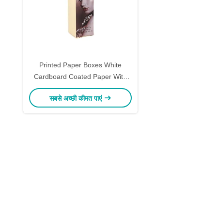
Printed Paper Boxes White
Cardboard Coated Paper With
Hot Stamping And UV Coating
सबसे अच्छी कीमत पाएं
Options Custom