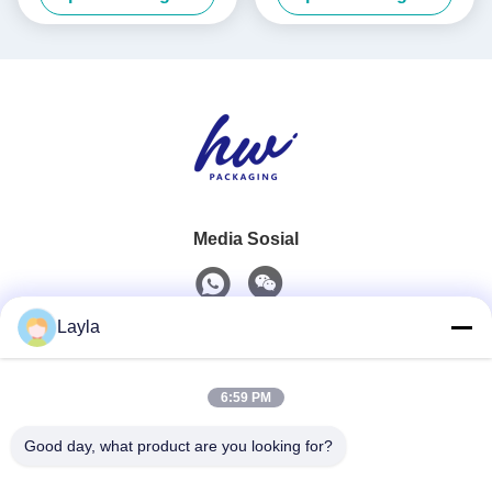
Media Sosial
Layla
Kontak Cepat
6:59 PM
Telp
0086-18688885859
Good day, what product are you looking for?