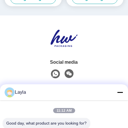
motivi, scatola di cartone
ondulato
Social media
Contatto rapido
Layla
Telefono
11:12 AM
0086-18688885859
Good day, what product are you looking for?