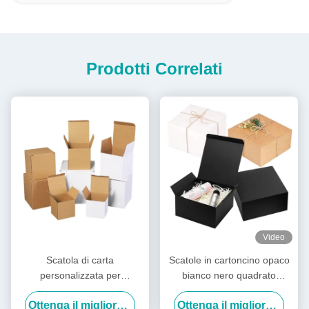
Prodotti Correlati
Video
Scatola di carta
Scatole in cartoncino opaco
personalizzata per
bianco nero quadrato
imballaggio, pieghevole, in
confezione regalo naturale
Ottenga il migliore prezzo
Ottenga il migliore prezzo
carta kraft, con stampa di
rigida