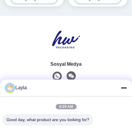
Kutusu
Sosyal Medya
Layla
Hızlı iletişim
8:29 AM
Tel
0086-18688885859
Good day, what product are you looking for?