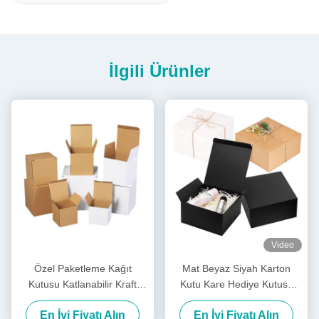
İlgili Ürünler
Video
Özel Paketleme Kağıt
Mat Beyaz Siyah Karton
Kutusu Katlanabilir Kraft
Kutu Kare Hediye Kutusu
Kağıt Karton Şablon
Doğal Sert Ambalaj
En İyi Fiyatı Alın
En İyi Fiyatı Alın
Yazdırma Dalgalanmış Kağıt