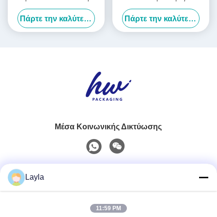
αναδίπλωσης Χάρτινο χαρτί
Κουτί Δώρου Φυσική
Πάρτε την καλύτερη τιμή
Πάρτε την καλύτερη τιμή
Καρτόνι Τύπος Τύπου
Άκαμπτη Συσκευασία
Κουρβοειδές χαρτί
Μέσα Κοινωνικής Δικτύωσης
Γρήγορη επικοινωνία
Layla
Τηλ.
11:59 PM
0086-18688885859