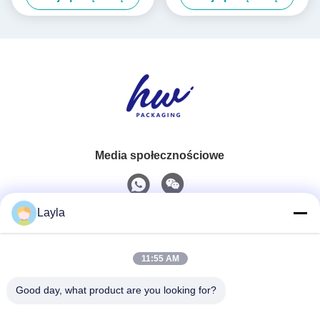
opakowania
Media społecznościowe
Layla
Szybki kontakt
11:55 AM
Tel.
0086-18688885859
Good day, what product are you looking for?