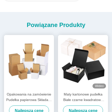
Powiązane Produkty
Wideo
Opakowania na zamówienie
Maty kartonowe pudełka
Pudełka papierowa Składany
Białe czarne kwadratowe
karton papierowy Karton
pudełko podarunkowe
Najlepszą cenę
Najlepszą cenę
kartonowy
Naturalne sztywne