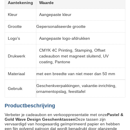
Aantekening
Waarde
Kleur
Aangepaste kleur
Grootte
Gepersonaliseerde grootte
Logo's
Aangepaste logo-afdrukken
CMYK 4C Printing, Stamping, Offset
Drukwerk
cadeaubon met magneet sluitend, UV
coating, Pantone
Materiaal
met een breedte van niet meer dan 50 mm
Geschenkverpakkingen, vakantie-inrichting,
Gebruik
ornamentopslag, feesttafel
Productbeschrijving
Verbeter je cadeaubon en verkooppresentatie met onze
Pastel &
Gold Wave Design Geschenktassen
Deze tassen zijn
vervaardigd van hoogwaardig geïmprimeerd papier en hebben
een fijn golvend patroon dat wordt benadrukt door glanzende