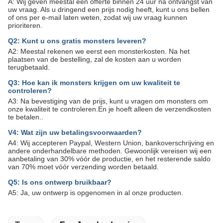
A: Wij geven meestal een offerte binnen 24 uur na ontvangst van
uw vraag. Als u dringend een prijs nodig heeft, kunt u ons bellen
of ons per e-mail laten weten, zodat wij uw vraag kunnen
prioriteren.
Q2: Kunt u ons gratis monsters leveren?
A2: Meestal rekenen we eerst een monsterkosten. Na het
plaatsen van de bestelling, zal de kosten aan u worden
terugbetaald.
Q3: Hoe kan ik monsters krijgen om uw kwaliteit te
controleren?
A3: Na bevestiging van de prijs, kunt u vragen om monsters om
onze kwaliteit te controleren.En je hoeft alleen de verzendkosten
te betalen..
V4: Wat zijn uw betalingsvoorwaarden?
A4: Wij accepteren Paypal, Western Union, bankoverschrijving en
andere onderhandelbare methoden. Gewoonlijk vereisen wij een
aanbetaling van 30% vóór de productie, en het resterende saldo
van 70% moet vóór verzending worden betaald.
Q5: Is ons ontwerp bruikbaar?
A5: Ja, uw ontwerp is opgenomen in al onze producten.