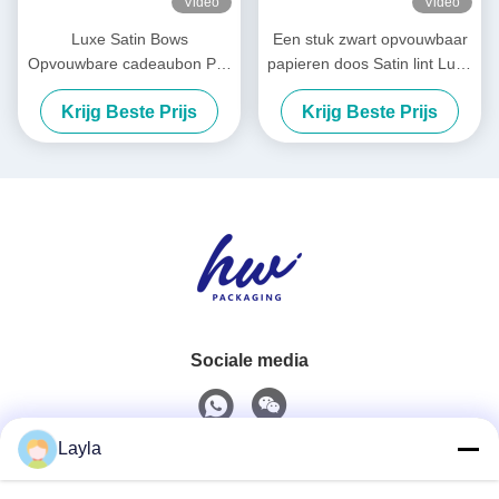
Video
Video
Luxe Satin Bows
Een stuk zwart opvouwbaar
Opvouwbare cadeaubon Pre
papieren doos Satin lint Luxe
Tied Opvouwbare
wit opvouwbaar doos
Krijg Beste Prijs
Krijg Beste Prijs
verpakkingsdoos
Sociale media
Layla
Snel contact