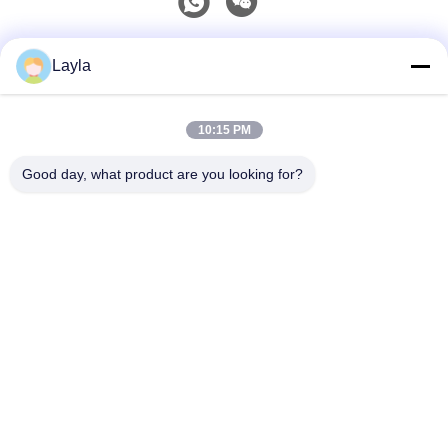
Contatto rapido
Layla
Telefono
10:15 PM
0086-18688885859
Good day, what product are you looking for?
Email
packaging_o@163.com
Indirizzo
Stanza 1006, Edificio 2, Haiyin Xingyue, 383 Viale
Panyu Nord, Città di Guangzhou, Provincia di
Guangdong
Norme Sulla Privacy
|
Mappa Del Sito