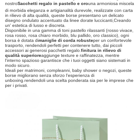
nostro
Sacchetti regalo in pastello e oro
una armoniosa miscela
di morbida eleganza e artigianalità durevole, realizzate con carta
in rilievo di alta qualità, queste borse presentano un delicato
disegno ondulato accentuato da linee dorate luccicanti,Creando
un' estetica di lusso e discreta.
Disponibile in una gamma di toni pastello rilassanti (rosso vivace,
rosa rosso, rosa chiaro morbido, blu pallido, oro classico), ogni
borsa è dotata di
maniglie di corda robuste
per un confortevole
trasporto, rendendoli perfetti per contenere tutto, dai piccoli
accessori ai generosi pacchetti regalo.
finitura in rilievo di
qualità superiore
aggiunge texture e raffinatezza, mentre
l'interno spazioso garantisce che i tuoi oggetti siano sistemati in
modo sicuro.
Ideali per matrimoni, compleanni, baby shower o negozi, queste
borse migliorano senza sforzo l'esperienza di
unboxing.rendendoli una scelta ponderata sia per le imprese che
per i privati.