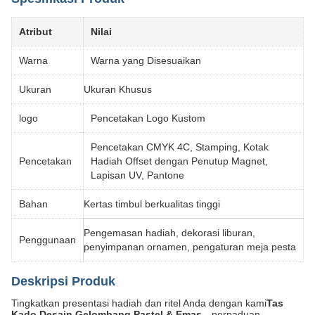
Atribut
Nilai
Warna
Warna yang Disesuaikan
Ukuran
Ukuran Khusus
logo
Pencetakan Logo Kustom
Pencetakan CMYK 4C, Stamping, Kotak
Pencetakan
Hadiah Offset dengan Penutup Magnet,
Lapisan UV, Pantone
Bahan
Kertas timbul berkualitas tinggi
Pengemasan hadiah, dekorasi liburan,
Penggunaan
penyimpanan ornamen, pengaturan meja pesta
Deskripsi Produk
Tingkatkan presentasi hadiah dan ritel Anda dengan kami
Tas
Kado Desain Gelombang Pastel & Emas
—perpaduan