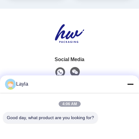
Social Media
Layla
Schnelle Kontaktaufnahme
4:06 AM
Telefon
0086-18688885859
Good day, what product are you looking for?
E-Mail