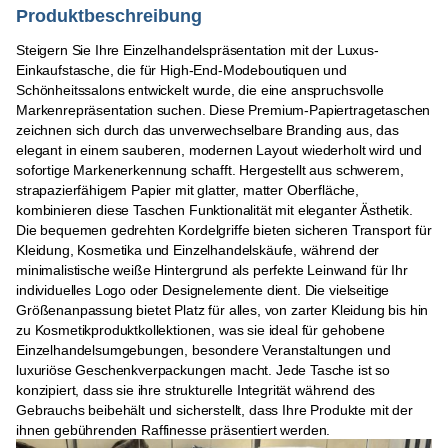
Produktbeschreibung
Steigern Sie Ihre Einzelhandelspräsentation mit der Luxus-
Einkaufstasche, die für High-End-Modeboutiquen und
Schönheitssalons entwickelt wurde, die eine anspruchsvolle
Markenrepräsentation suchen. Diese Premium-Papiertragetaschen
zeichnen sich durch das unverwechselbare Branding aus, das
elegant in einem sauberen, modernen Layout wiederholt wird und
sofortige Markenerkennung schafft. Hergestellt aus schwerem,
strapazierfähigem Papier mit glatter, matter Oberfläche,
kombinieren diese Taschen Funktionalität mit eleganter Ästhetik.
Die bequemen gedrehten Kordelgriffe bieten sicheren Transport für
Kleidung, Kosmetika und Einzelhandelskäufe, während der
minimalistische weiße Hintergrund als perfekte Leinwand für Ihr
individuelles Logo oder Designelemente dient. Die vielseitige
Größenanpassung bietet Platz für alles, von zarter Kleidung bis hin
zu Kosmetikproduktkollektionen, was sie ideal für gehobene
Einzelhandelsumgebungen, besondere Veranstaltungen und
luxuriöse Geschenkverpackungen macht. Jede Tasche ist so
konzipiert, dass sie ihre strukturelle Integrität während des
Gebrauchs beibehält und sicherstellt, dass Ihre Produkte mit der
ihnen gebührenden Raffinesse präsentiert werden.